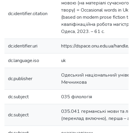
мовою (на матеріалі сучасного
твору) = Occasional words in Ukrai
dc.identifier.citation
(based on modern prose fiction text
кваліфікаційна робота магістра /
Одеса, 2023. – 61 с.
dc.identifier.uri
https://dspace.onu.edu.ua/hand
dc.language.iso
uk
Одеський національний університ
dc.publisher
Мечникова
dc.subject
035 філологія
035.041 германські мови та літ
dc.subject
(переклад включно), перша – ан