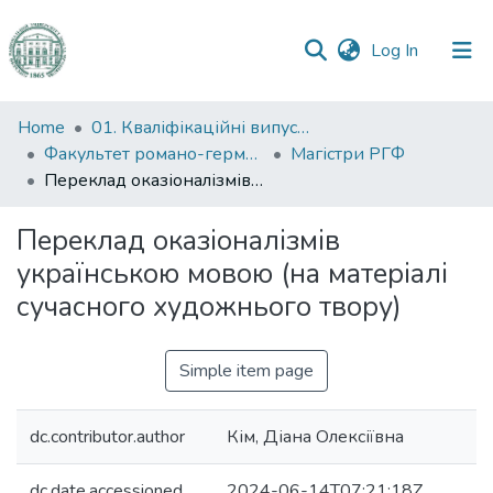
(current)
Log In
Communities
Home
01. Кваліфікаційні випускні роботи здобувачів вищої освіти
&
Факультет романо-германської філології
Магістри РГФ
Collections
Переклад оказіоналізмів українською мовою (на матеріалі сучасного художнього твору)
All of DSpace
Переклад оказіоналізмів
українською мовою (на матеріалі
Statistics
сучасного художнього твору)
Simple item page
dc.contributor.author
Кім, Діана Олексіївна
dc.date.accessioned
2024-06-14T07:21:18Z