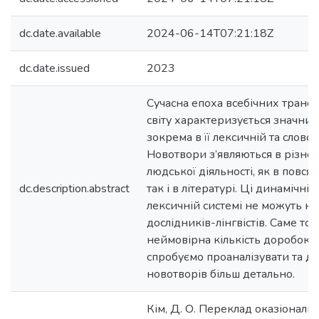
dc.date.available
2024-06-14T07:21:18Z
dc.date.issued
2023
Сучасна епоха всебічних транс
світу характеризується значним
зокрема в її лексичній та словот
Новотвори з’являються в різно
людської діяльності, як в повся
dc.description.abstract
так і в літературі. Ці динамічні
лексичній системі не можуть не
дослідників-лінгвістів. Саме том
неймовірна кількість доробок н
спробуємо проаналізувати та до
новотворів більш детально.
Кім, Д. О. Переклад оказіоналі