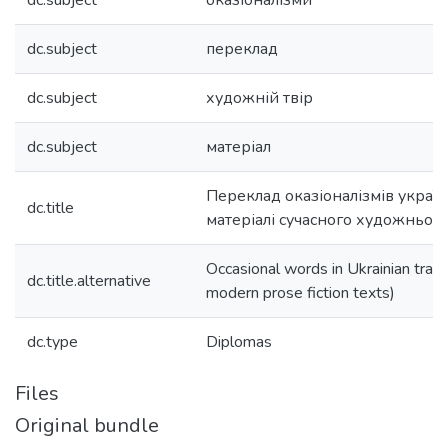
dc.subject
оказіоналізми
dc.subject
переклад
dc.subject
художній твір
dc.subject
матеріал
Переклад оказіоналізмів украї
dc.title
матеріалі сучасного художнього
Occasional words in Ukrainian tran
dc.title.alternative
modern prose fiction texts)
dc.type
Diplomas
Files
Original bundle