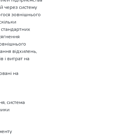
ей через систему
огося зовнішнього
скільки
 стандартних
сягнення
зовнішнього
ання відхилень,
в і витрат на
овані на
ня
,
система
ники
менту