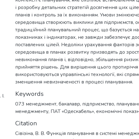
і розробку детальних стратегій досягнення цих ціл
9
планів і контроль за їх виконанням. Умови змінююч
середовища створюють виклики для підприємств, о
традиційний планувальний процес, що базується на
показниках і індикаторах, не завжди забезпечує до
поставлених цілей. Недоліки урахування факторів 
середовища в планах розвитку призводять до зрост
невиконання планів і, відповідно, збільшення ризикі
прийняття рішень. Для вирішення цього протиріччя
використовуються управлінські технології, які спрям
зменшення невизначеності в процесі планування.
Keywords
І.
073 менеджмент
,
бакалавр
,
підприємство
,
плануван
менеджменту
,
ПАТ «Одескабель»
,
економічні показ
Citation
Сівізіна, В. В. Функція планування в системі менедж