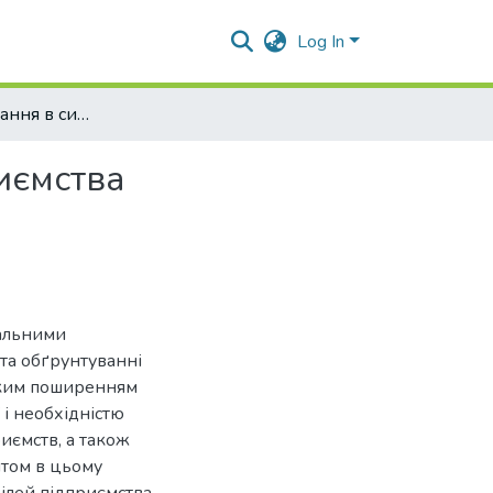
Log In
Функція планування в системі менеджменту підприємства
иємства
уальними
та обґрунтуванні
дким поширенням
 і необхідністю
иємств, а також
нтом в цьому
цілей підприємства