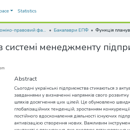
Space
Statistics
Економіко-правовий факультет
Бакалаври ЕПФ
в системі менеджменту підпр
tem
Abstract
Сьогодні українські підприємства стикаються з акт
завданнями у визначенні напрямків свого розвитку 
шляхів досягнення цих цілей. Це обумовлено шви
глобалізаційних тенденцій, зростанням конкуренції
постійного вдосконалення діяльності існуючих підпр
активізацією створення нових. Важливим інструме
контексті є планування, яке охоплює встановлення 