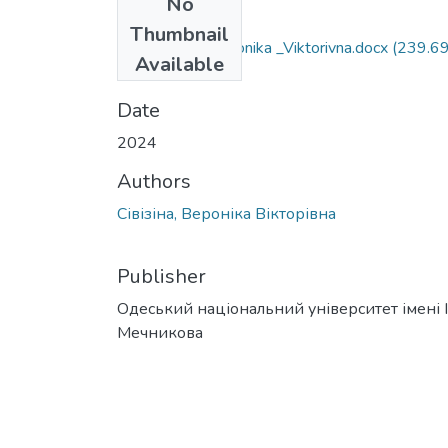
No
Files
Thumbnail
073_Sivizina_Veronika _Viktorivna.docx
(239.6
Available
KB)
Date
2024
Authors
Сівізіна, Вероніка Вікторівна
Publisher
Одеський національний університет імені І. 
Мечникова