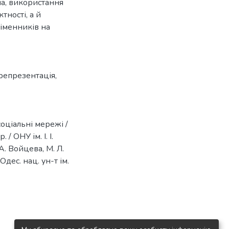
ема, використання
тності, а й
 іменників на
репрезентація
,
оціальні мережі /
 / ОНУ ім. І. І.
 А. Войцева, М. Л.
 Одес. нац. ун-т ім.