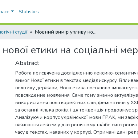
Space
Statistics
огічні студії
Мовний вимір упливу нової етики на соціальні мережі
нової етики на соціальні ме
Abstract
Робота присвячена дослідженню лексико-семантичн
вимог Нової етики в текстах медіадискурсу. Вплива
політику держави, Нова етика поступово імплантуєть
повсякденне мовлення. Саме тому значно актуалізу
використання політкоректних слів, фемінітивів у XXI 
за останні кілька років, і ця тенденція продовжує зр
Аналізуючи корпус української мови ГРAK, ми зафік
вживання лексем у діахронічному та/або синхроніч
часу в текстах, наявних у корпусі. Отримані дані ре