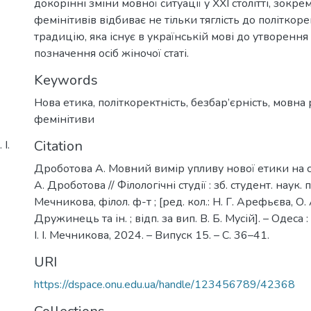
докорінні зміни мовної ситуації у XXI столітті, зокр
фемінітивів відбиває не тільки тяглість до політкорек
традицію, яка існує в українській мові до утворення
позначення осіб жіночої статі.
Keywords
Нова етика
,
політкоректність
,
безбар’єрність
,
мовна 
фемінітиви
Citation
І.
Дроботова А. Мовний вимір упливу нової етики на с
А. Дроботова // Філологічні студії : зб. студент. наук. пр.
Мечникова, філол. ф-т ; [ред. кол.: Н. Г. Арефьєва, О.
Дружинець та ін. ; відп. за вип. В. Б. Мусій]. – Одеса :
І. І. Мечникова, 2024. – Випуск 15. – С. 36–41.
URI
https://dspace.onu.edu.ua/handle/123456789/42368