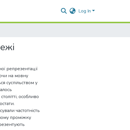
Log In
режі
ої репрезентації
ючи на мовну
ся суспільством у
валось
столітті, особливо
остати.
сували частотність
ному проміжку
презентують