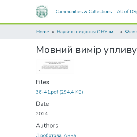
Communities & Collections
All of D
Home
Наукові видання ОНУ імені І. І. Мечникова
Філол
Мовний вимір упливу 
Files
36-41.pdf
(294.4 KB)
Date
2024
Authors
Дроботова, Анна