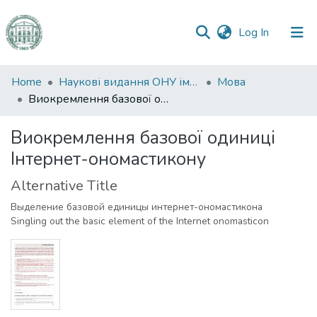
(current)
Log In
Communities
Home
Наукові видання ОНУ імені І. І. Мечникова
Мова
&
Виокремлення базової одиниці Інтернет-ономастикону
Collections
Виокремлення базової одиниці
All of DSpace
Інтернет-ономастикону
Statistics
Alternative Title
Выделение базовой единицы интернет-ономастикона
Singling out the basic element of the Internet onomasticon