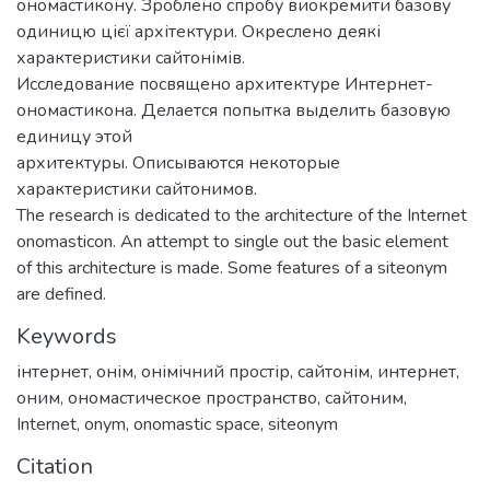
ономастикону. Зроблено спробу виокремити базову
одиницю цієї архітектури. Окреслено деякі
характеристики сайтонімів.
Исследование посвящено архитектуре Интернет-
ономастикона. Делается попытка выделить базовую
единицу этой
архитектуры. Описываются некоторые
характеристики сайтонимов.
The research is dedicated to the architecture of the Internet
onomasticon. An attempt to single out the basic element
of this architecture is made. Some features of a siteonym
are defined.
Keywords
інтернет
,
онім
,
онімічний простір
,
сайтонім
,
интернет
,
оним
,
ономастическое пространство
,
сайтоним
,
Internet
,
onym
,
onomastic space
,
siteonym
Citation