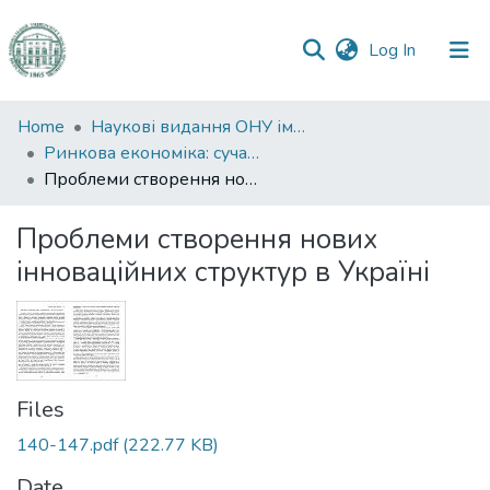
(current)
Log In
Communities
Home
Наукові видання ОНУ імені І. І. Мечникова
&
Ринкова економіка: сучасна теорія і практика управління
Collections
Проблеми створення нових інноваційних структур в Україні
All of DSpace
Проблеми створення нових
інноваційних структур в Україні
Statistics
Files
140-147.pdf
(222.77 KB)
Date