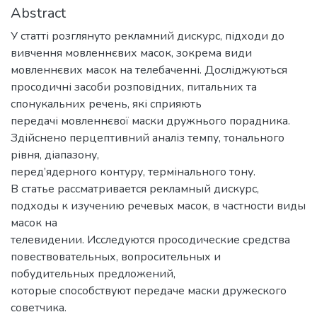
Abstract
У статті розглянуто рекламний дискурс, підходи до
вивчення мовленнєвих масок, зокрема види
мовленнєвих масок на телебаченні. Досліджуються
просодичні засоби розповідних, питальних та
спонукальних речень, які сприяють
передачі мовленнєвої маски дружнього порадника.
Здійснено перцептивний аналіз темпу, тонального
рівня, діапазону,
перед’ядерного контуру, термінального тону.
В статье рассматривается рекламный дискурс,
подходы к изучению речевых масок, в частности виды
масок на
телевидении. Исследуются просодические средства
повествовательных, вопросительных и
побудительных предложений,
которые способствуют передаче маски дружеского
советчика.