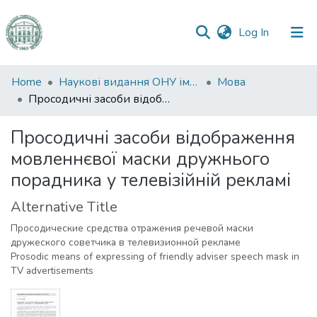
(current)
Log In
Communities
Home
Наукові видання ОНУ імені І. І. Мечникова
Мова
&
Просодичні засоби відображення мовленнєвої маски дружнього порадника у телевізійній рекламі
Collections
Просодичні засоби відображення
All of DSpace
мовленнєвої маски дружнього
порадника у телевізійній рекламі
Statistics
Alternative Title
Просодические средства отражения речевой маски
дружеского советчика в телевизионной рекламе
Prosodic means of expressing of friendly adviser speech mask in
TV advertisements