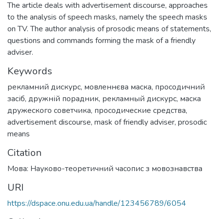
The article deals with advertisement discourse, approaches
to the analysis of speech masks, namely the speech masks
on TV. The author analysis of prosodic means of statements,
questions and commands forming the mask of a friendly
adviser.
Keywords
рекламний дискурс
,
мовленнєва маска
,
просодичний
засіб
,
дружній порадник
,
рекламный дискурс
,
маска
дружеского советчика
,
просодические средства
,
advertisement discourse
,
mask of friendly adviser
,
prosodic
means
Citation
Мова: Науково-теоретичний часопис з мовознавства
URI
https://dspace.onu.edu.ua/handle/123456789/6054