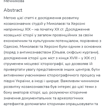
Мечникова
Abstract
Метою цієї статті є дослідження розвитку
козакознавчих студій у Миколаєві та Херсоні
наприкінці ХІХ – на початку ХХ ст. Дослідження
козацької історії у загалом провінційних за своїм
економічним та культурним потенціалом, порівняно з
Одесою, Миколаєві та Херсоні були одним з основних
(поряд з антикознавством (Ольвія, скіфські кургани),
дослідження історії цих міст з кінця ХVIII – у ХІХ ст.)
струменем місцевої історіографії, що дозволяв їй
привертати увагу представників інших центрів, бути
активними учасниками історіографічного процесу на
півдні України, а іноді і ширше. Важливим чинником
розвитку козакознавства був інтерес до цієї теми з
боку аматорів історії, що, розуміючи історичне
значення документальних та археологічних
артефактів допомагали історикам опрацьовувати та