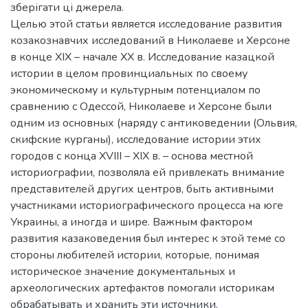
зберігати ці джерела.
Целью этой статьи является исследование развития
козакознавчих исследований в Николаеве и Херсоне
в конце XIX – начале ХХ в. Исследование казацкой
истории в целом провинциальных по своему
экономическому и культурным потенциалом по
сравнению с Одессой, Николаеве и Херсоне были
одним из основных (наряду с антиковедении (Ольвия,
скифские курганы), исследование истории этих
городов с конца XVIII – XIX в. – основа местной
историографии, позволяла ей привлекать внимание
представителей других центров, быть активными
участниками историографического процесса на юге
Украины, а иногда и шире. Важным фактором
развития казаковедения был интерес к этой теме со
стороны любителей истории, которые, понимая
историческое значение документальных и
археологических артефактов помогали историкам
обрабатывать и хранить эти источники.