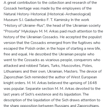
A great contribution to the collection and research of the
Cossack heritage was made by the employees of the
Natural History-Historical (Historical-Archaeological)
Museum S.I. Gaiduchenko F. T. Kaminsky In the work
"History of Ukraine-Rus", the head of the Ukrainian society
"Prosvita" Mykolayiv M. M. Arkas paid much attention to the
history of the Ukrainian Cossacks. He accepted the populist
version that the Cossacks emerged from the fugitives who
escaped the Polish order, in the hope of starting a new life,
free and equal. He described the Ukrainian people who
went to the Cossacks as vicarious people, conquerors who
attacked and robbed Tatars, Turks, Muscovites, Poles,
Lithuanians and their own, Ukrainian, Masters. The device of
Zaporozhian Sich reminded the author of West European
knight orders. M. M. Arkas believed the uprising of 1648
was popular. Separate section M. M. Arkas devoted to the
last years of Sich's existence and its liquidation. The
description of the liquidation of the Sich draws attention to
the sharp opposition between Russians and Zaporozhians.