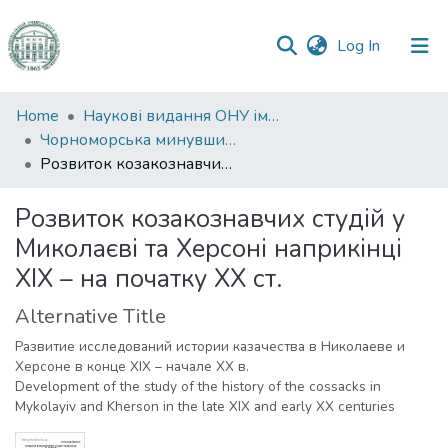
(current)
Log In
Communities
Home
Наукові видання ОНУ імені І. І. Мечникова
&
Чорноморська минувшина
Collections
Розвиток козакознавчих студій у Миколаєві та Херсоні наприкінці ХІХ – на початку ХХ ст.
All of DSpace
Розвиток козакознавчих студій у
Миколаєві та Херсоні наприкінці
Statistics
ХІХ – на початку ХХ ст.
Alternative Title
Развитие исследований истории казачества в Николаеве и
Херсоне в конце XIX – начале ХХ в.
Development of the study of the history of the cossacks in
Mykolayiv and Kherson in the late XIX and early XX centuries