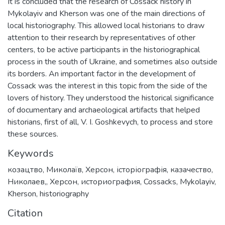
It is concluded that the research of Cossack history in
Mykolayiv and Kherson was one of the main directions of
local historiography. This allowed local historians to draw
attention to their research by representatives of other
centers, to be active participants in the historiographical
process in the south of Ukraine, and sometimes also outside
its borders. An important factor in the development of
Cossack was the interest in this topic from the side of the
lovers of history. They understood the historical significance
of documentary and archaeological artifacts that helped
historians, first of all, V. I. Goshkevych, to process and store
these sources.
Keywords
козацтво
,
Миколаїв
,
Херсон
,
історіографія
,
казачество
,
Николаев,
,
Херсон
,
историография
,
Cossacks
,
Mykolayiv
,
Kherson
,
historiography
Citation