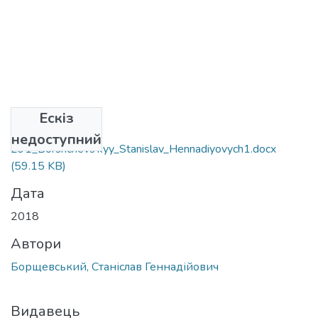
Ескіз
Файли
недоступний
291_Borshchevs'kyy_Stanislav_Hennadiyovych1.docx
(59.15 KB)
Дата
2018
Автори
Борщевський, Станіслав Геннадійович
Видавець