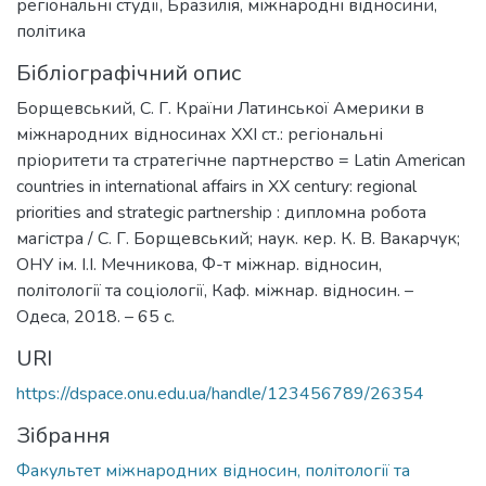
регіональні студії
,
Бразилія
,
міжнародні відносини
,
політика
Бібліографічний опис
Борщевський, С. Г. Країни Латинської Америки в
міжнародних відносинах ХХІ ст.: регіональні
пріоритети та стратегічне партнерство = Latin American
countries in international affairs in XX century: regional
priorities and strategic partnership : дипломна робота
магістра / С. Г. Борщевський; наук. кер. К. В. Вакарчук;
ОНУ ім. І.І. Мечникова, Ф-т міжнар. відносин,
політології та соціології, Каф. міжнар. відносин. –
Одеса, 2018. – 65 с.
URI
https://dspace.onu.edu.ua/handle/123456789/26354
Зібрання
Факультет міжнародних відносин, політології та