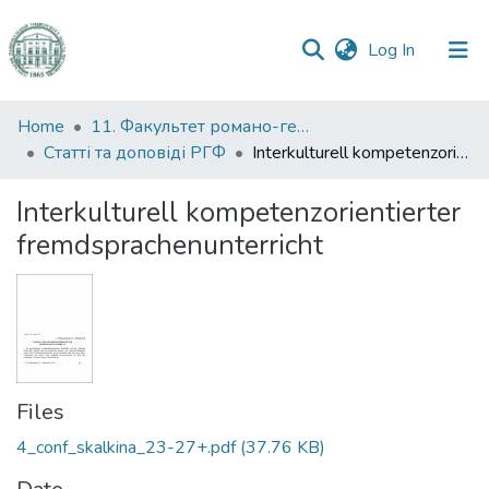
(current)
Log In
Communities
Home
11. Факультет романо-германської філології
&
Статті та доповіді РГФ
Interkulturell kompetenzorientierter fremdsprachenunterricht
Collections
Interkulturell kompetenzorientierter
All of DSpace
fremdsprachenunterricht
Statistics
Files
4_conf_skalkina_23-27+.pdf
(37.76 KB)