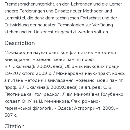
Fremdsprachenunterricht, an den Lehrenden und die Lerner
andere Forderungen und Einsatz neuer Methoden und
Lernmittel, die dank dem technischen Fortschritt und der
Entwicklung der neuesten Technologien zur Verfügung
stehen und im Unterricht eingesetzt werden sollten.
Description
Мiжнародна наук.-практ. конф. з питань методики
викладання iноземної мови пам'ятi проф.
В.Л.Скалкiна(6;2009;Одеса) Збiрник наукових праць,
19-20 лютого 2009 р. / Мiжнародна наук.-практ. конф.
з питань методики викладання iноземної мови пам'ятi
проф. В.Л.Скалкiна(6;2009;Одеса) ; вiдп. ред.: С. В.
Плотницька ; гол. редкол.: Лiдiя Миколаївна Голубенко ;
кол.авт. ОНУ iм. I.I. Мечникова, Фак. романо-
германської фiлологiї . - Одеса : Астропринт, 2009. -
587 с.
Citation