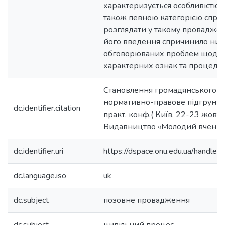
характеризується особливістю 
також певною категорією справ,
розглядати у такому проваджен
його введення спричинило низ
обговорюваних проблем щодо й
характерних ознак та процеду
Становлення громадянського су
нормативно-правове підгрунтя :
dc.identifier.citation
практ. конф.( Київ, 22-23 жовт.2
Видавництво «Молодий вчений»
dc.identifier.uri
https://dspace.onu.edu.ua/hand
dc.language.iso
uk
dc.subject
позовне провадження