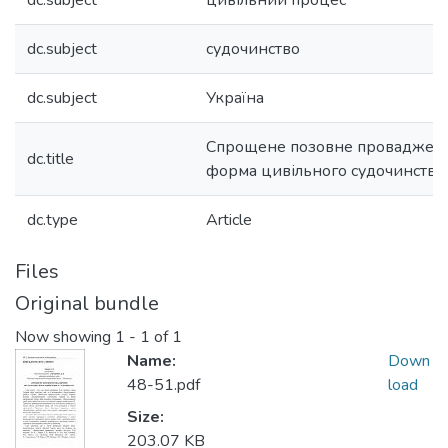
dc.subject
цивільний процес
dc.subject
судочинство
dc.subject
Україна
Спрощене позовне провадженн
dc.title
форма цивільного судочинства
dc.type
Article
Files
Original bundle
Now showing
1 - 1 of 1
Name:
Down
48-51.pdf
load
Size:
203.07 KB