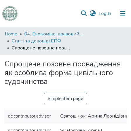
(current)
Log In
Communities
Home
04. Економіко-правовий факультет
&
Статті та доповіді ЕПФ
Collections
Спрощене позовне провадження як особлива форма цивільного судочинства
All of DSpace
Спрощене позовне провадження
як особлива форма цивільного
Statistics
судочинства
Simple item page
dc.contributor.advisor
Святошнюк, Арина Леонідівна
dc.contributor.advisor
Sviatoshniuk, Aryna L.