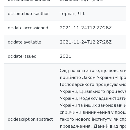
dc.contributor.author
Терпан, Л. І.
dc.date.accessioned
2021-11-24T12:27:28Z
dc.date.available
2021-11-24T12:27:28Z
dc.date.issued
2021
Слід почати з того, що зовсім 
прийнято Закон України «Про в
Господарського процесуальног
України, Цивільного процесуал
України, Кодексу адміністратив
України та інших законодавчих 
спричини виникнення у процес
dc.description.abstract
такого нового інституту, як сп
провадження . Даний вид про