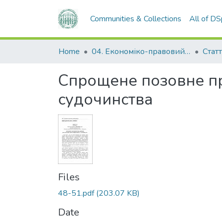
Communities & Collections
All of D
Home
04. Економіко-правовий факультет
Статт
Спрощене позовне п
судочинства
Files
48-51.pdf
(203.07 KB)
Date