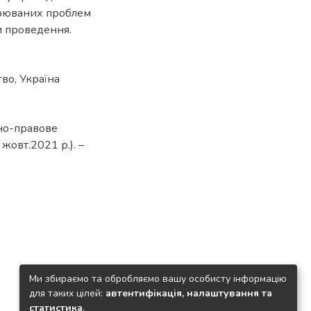
орюваних проблем
и проведення.
тво
,
Україна
но-правове
 жовт.2021 р.). –
Ми збираємо та обробляємо вашу особисту інформацію
для таких цілей:
автентифікація, налаштування та
статистика
.