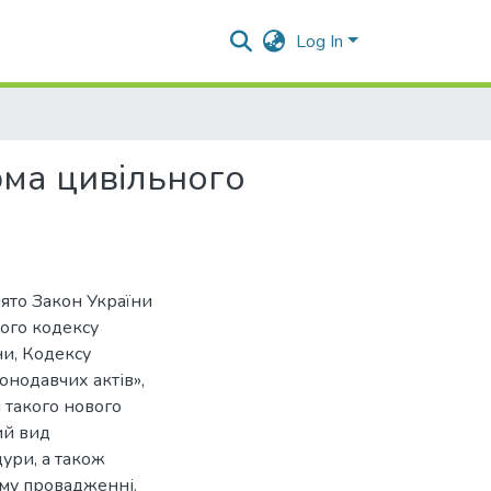
Log In
ма цивільного
нято Закон України
ого кодексу
ни, Кодексу
онодавчих актів»,
 такого нового
ий вид
ури, а також
ому провадженні.