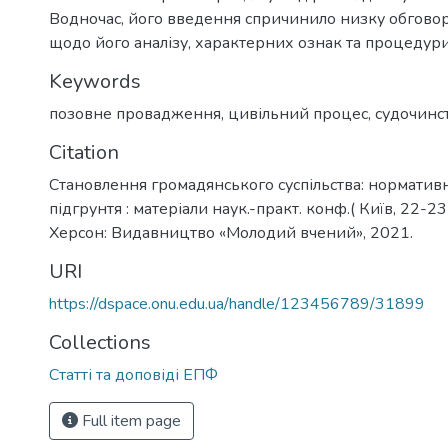
Водночас, його введення спричинило низку обгов
щодо його аналізу, характерних ознак та процедур
Keywords
позовне провадження
,
цивільний процес
,
судочинс
Citation
Становлення громадянського суспільства: норматив
підгрунтя : матеріали наук.-практ. конф.( Київ, 22-23
Херсон: Видавництво «Молодий вчений», 2021.
URI
https://dspace.onu.edu.ua/handle/123456789/31899
Collections
Статті та доповіді ЕПФ
Full item page