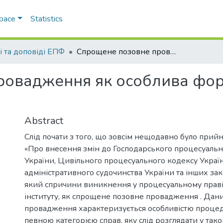
Space
Statistics
і та доповіді ЕПФ
Спрощене позовне провадження як особлива форма цивільного судочинства
ровадження як особлива фор
Abstract
Слід почати з того, що зовсім нещодавно було прий
«Про внесення змін до Господарського процесуальн
України, Цивільного процесуального кодексу Украї
адміністративного судочинства України та інших зак
який спричини виникнення у процесуальному праві
інституту, як спрощене позовне провадження . Дан
провадження характеризується особливістю процед
певною категорією справ, яку слід розглядати у так