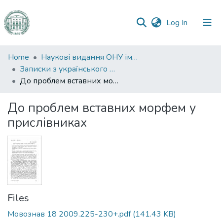
(current)
Log In
Communities
Home
Наукові видання ОНУ імені І. І. Мечникова
&
Записки з українського мовознавства
Collections
До проблем вставних морфем у прислівниках
All of DSpace
До проблем вставних морфем у
прислівниках
Statistics
Files
Мовознав 18 2009.225-230+.pdf
(141.43 KB)