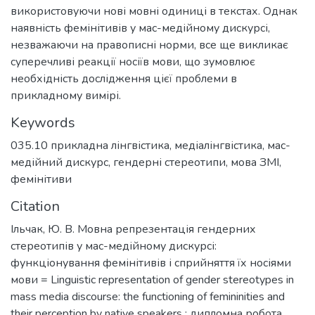
використовуючи нові мовні одиниці в текстах. Однак
наявність фемінітивів у мас-медійному дискурсі,
незважаючи на правописні норми, все ще викликає
суперечливі реакції носіїв мови, що зумовлює
необхідність дослідження цієї проблеми в
прикладному вимірі.
Keywords
035.10 прикладна лінгвістика
,
медіалінгвістика
,
мас-
медійний дискурс
,
гендерні стереотипи
,
мова ЗМІ
,
фемінітиви
Citation
Ільчак, Ю. В. Мовна репрезентація гендерних
стереотипів у мас-медійному дискурсі:
функціонування фемінітивів і сприйняття їх носіями
мови = Linguistic representation of gender stereotypes in
mass media discourse: the functioning of femininities and
their perception by native speakers : дипломна робота