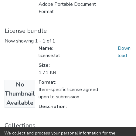
Adobe Portable Document
Format
License bundle
Now showing
1 - 1 of 1
Name:
Down
license.txt
load
Size:
1.71 KB
Format:
No
Item-specific license agreed
Thumbnail
upon to submission
Available
Description:
Collections
We collect and process your personal information for the
Магістри ФПСР