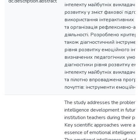
dc.description.abstract
інтелекту майбутніх викладачів:
розвитку у зміст фахової підгот
використання інтерактивних м
та організація рефлексивно-ана
діяльності. Розроблено критерії
також діагностичний інструмен
рівня розвитку емоційного інте
визначених педагогічних умов т
діагностики рівня розвитку ем
інтелекту майбутніх викладачів
та пілотно впроваджена прогр
почуттів: інструменти емоційно
The study addresses the problem 
intelligence development in future
institution teachers during their pro
Key scientific approaches were ana
essence of emotional intelligence 