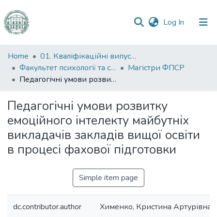
(current)
Log In
Communities
Home
01. Кваліфікаційні випускні роботи здобувачів вищої освіти
&
Факультет психології та соціальної роботи
Магістри ФПСР
Collections
Педагогічні умови розвитку емоційного інтелекту майбутніх викладачів закладів вищої освіти в процесі фахової підготовки
All of DSpace
Педагогічні умови розвитку
емоційного інтелекту майбутніх
Statistics
викладачів закладів вищої освіти
в процесі фахової підготовки
Simple item page
dc.contributor.author
Хименко, Кристина Артурівна