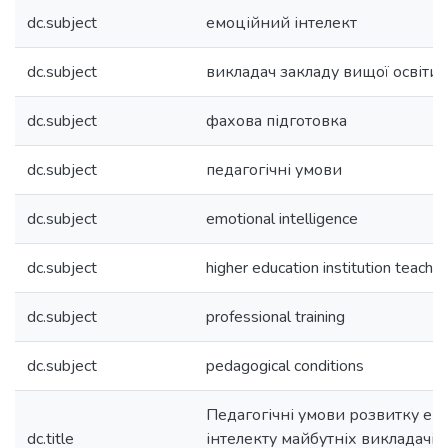
dc.subject
емоційний інтелект
dc.subject
викладач закладу вищої освіти
dc.subject
фахова підготовка
dc.subject
педагогічні умови
dc.subject
emotional intelligence
dc.subject
higher education institution teacher
dc.subject
professional training
dc.subject
pedagogical conditions
Педагогічні умови розвитку ем
dc.title
інтелекту майбутніх викладачів