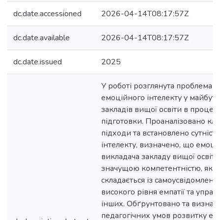
dc.date.accessioned
2026-04-14T08:17:57Z
dc.date.available
2026-04-14T08:17:57Z
dc.date.issued
2025
У роботі розглянута проблема 
емоційного інтелекту у майбутн
закладів вищої освіти в процесс
підготовки. Проаналізовано клю
підходи та встановлено сутніст
інтелекту, визначено, що емоці
викладача закладу вищої освіт
значущою компетентністю, яка 
складається із самоусвідомлення
високого рівня емпатії та упра
інших. Обґрунтовано та визнач
педагогічних умов розвитку ем