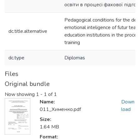
освіти в процесі фахової підго
Pedagogical conditions for the de
emotional inteligence of futur teac
dc.title.alternative
education institutions in the proces
training
dc.type
Diplomas
Files
Original bundle
Now showing
1 - 1 of 1
Name:
Down
011_Хименко.pdf
load
Size:
1.64 MB
Format: