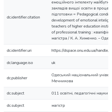
емоційного інтелекту майбутні
закладів вищої освіти в процес
підготовки = Pedagogical conditio
dc.identifier.citation
development of emotional inteligen
teachers of higher education institu
of professional training : кваліфі
магістра / К. А. Хименко. – Одеса
dc.identifier.uri
https://dspace.onu.edu.ua/hand
dc.language.iso
uk
Одеський національний університ
dc.publisher
Мечникова
dc.subject
011 освітні, педагогічні науки
dc.subject
магістр