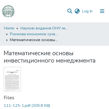
(current)
Log In
Communities
Home
Наукові видання ОНУ імені І. І. Мечникова
&
Ринкова економіка: сучасна теорія і практика управління
Collections
Математические основы инвестиционного менеджмента
All of DSpace
Математические основы
инвестиционного менеджмента
Statistics
Files
111-125-1.pdf
(309.8 KB)