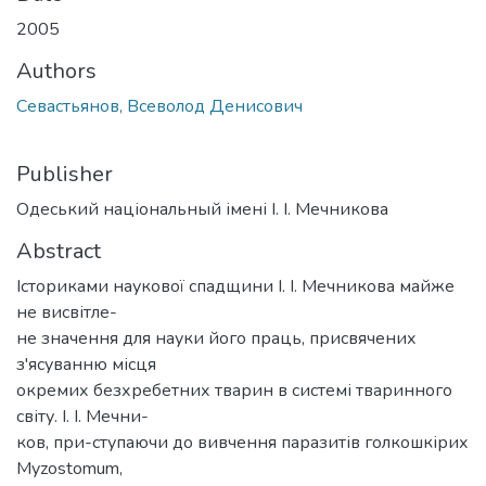
2005
Authors
Севастьянов, Всеволод Денисович
Publisher
Одеський національный імені І. І. Мечникова
Abstract
Істориками наукової спадщини І. І. Мечникова майже
не висвітле-
не значення для науки його праць, присвячених
з'ясуванню місця
окремих безхребетних тварин в системі тваринного
світу. І. І. Мечни-
ков, при-ступаючи до вивчення паразитів голкошкірих
Myzostomum,