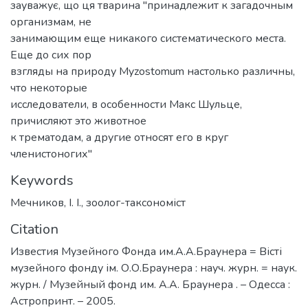
зауважує, що ця тварина "принадлежит к загадочным
организмам, не
занимающим еще никакого систематического места.
Еще до сих пор
взгляды на природу Myzostomum настолько различны,
что некоторые
исследователи, в особенности Макс Шульце,
причисляют это животное
к трематодам, а другие относят его в круг
членистоногих"
Keywords
Мечников, І. І.
,
зоолог-таксономіст
Citation
Известия Музейного Фонда им.А.А.Браунера = Вісті
музейного фонду ім. О.О.Браунера : науч. журн. = наук.
журн. / Музейный фонд им. А.А. Браунера . – Одесса :
Астропринт. – 2005.