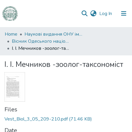
(current)
Log In
Communities
Home
Наукові видання ОНУ імені І. І. Мечникова
&
Вісник Одеського національного університету. Біологія
Collections
І. І. Мечников -зоолог-таксономіст
All of DSpace
І. І. Мечников -зоолог-таксономіст
Statistics
Files
Vest_Biol_3_05_209-210.pdf
(71.46 KB)
Date