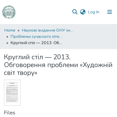
(current)
Log In
Communities
Home
Наукові видання ОНУ імені І. І. Мечникова
&
Проблеми сучасного літературознавства
Collections
Круглий стіл — 2013. Обговорення проблеми «Художній світ твору»
All of DSpace
Круглий стіл — 2013.
Обговорення проблеми «Художній
Statistics
світ твору»
Files