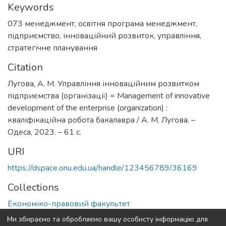
Keywords
073 менеджмент
,
освітня програма менеджмент
,
підприємство
,
інноваційний розвиток
,
управління
,
стратегічне планування
Citation
Лугова, А. М. Управління інноваційним розвитком
підприємства (організації) = Management of innovative
development of the enterprise (organization) :
кваліфікаційна робота бакалавра / А. М. Лугова. –
Одеса, 2023. – 61 с.
URI
https://dspace.onu.edu.ua/handle/123456789/36169
Collections
Економіко-правовий факультет
Ми збираємо та обробляємо вашу особисту інформацію для