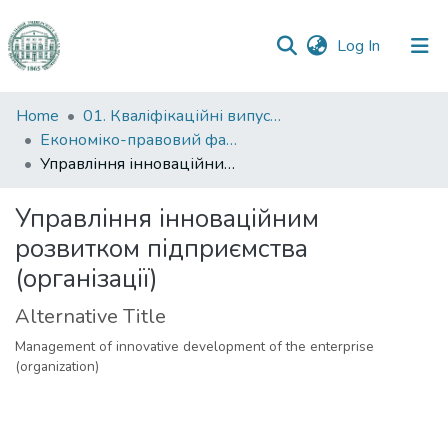
(current)
Log In
Communities
Home
01. Кваліфікаційні випускні роботи здобувачів вищої освіти
&
Економіко-правовий факультет
Collections
Управління інноваційним розвитком підприємства (організації)
All of DSpace
Управління інноваційним
розвитком підприємства
Statistics
(організації)
Alternative Title
Management of innovative development of the enterprise
(organization)