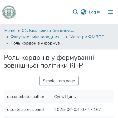
(current)
Log In
Communities
Home
01. Кваліфікаційні випускні роботи здобувачів вищої освіти
&
Факультет міжнародних відносин, політології та соціології
Магістри ФМВПС
Collections
Роль кордонів у формуванні зовнішньої політики КНР
All of DSpace
Роль кордонів у формуванні
зовнішньої політики КНР
Statistics
Simple item page
dc.contributor.author
Сунь Цянь,
dc.date.accessioned
2025-06-03T07:47:16Z