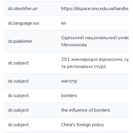
dc.identifier.uri
https://dspace.onu.edu.ua/hand
dc.language.iso
en
Одеський національний університ
dc.publisher
Мечникова
291 міжнародні відносини, сусп
dc.subject
та регіональні студії
dc.subject
магістр
dc.subject
borders
dc.subject
the influence of borders
dc.subject
China's foreign policy