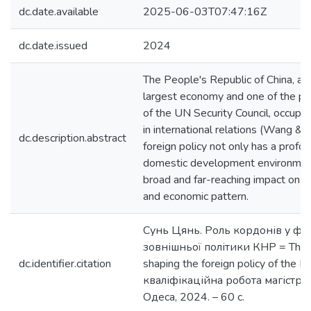
dc.date.available
2025-06-03T07:47:16Z
dc.date.issued
2024
The People's Republic of China, as
largest economy and one of the 
of the UN Security Council, occupie
in international relations (Wang & 
dc.description.abstract
foreign policy not only has a profo
domestic development environment
broad and far-reaching impact on th
and economic pattern.
Сунь Цянь. Роль кордонів у фо
зовнішньої політики КНР = The ro
dc.identifier.citation
shaping the foreign policy of the P
кваліфікаційна робота магістра 
Одеса, 2024. – 60 с.