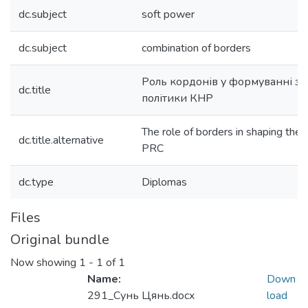
dc.subject
soft power
dc.subject
combination of borders
Роль кордонів у формуванні зо
dc.title
політики КНР
The role of borders in shaping the f
dc.title.alternative
PRC
dc.type
Diplomas
Files
Original bundle
Now showing
1 - 1 of 1
Name:
Down
291_Сунь Цянь.docx
load