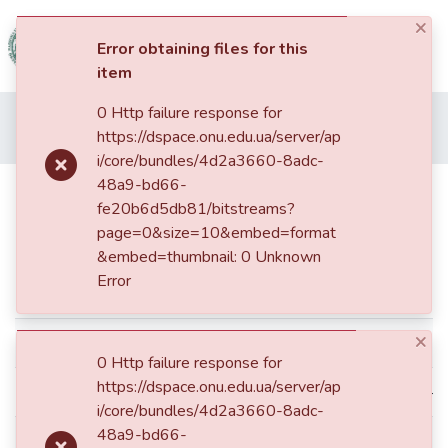
×
(current)
Log In
Error obtaining files for this
item
Communities
0 Http failure response for
Home
03. Геолого-географічний факультет
&
https://dspace.onu.edu.ua/server/ap
Статті та доповіді ГГФ
Особливості засоленості грунтів рисових систем Одещини
Collections
i/core/bundles/4d2a3660-8adc-
48a9-bd66-
Особливості засоленості грунтів
All of DSpace
fe20b6d5db81/bitstreams?
рисових систем Одещини
page=0&size=10&embed=format
Statistics
&embed=thumbnail: 0 Unknown
Error
Simple item page
×
dc.contributor.author
Тортик, Микола Йосипович
0 Http failure response for
https://dspace.onu.edu.ua/server/ap
dc.contributor.author
Тортик, Николай Иосифович
i/core/bundles/4d2a3660-8adc-
48a9-bd66-
dc.contributor.author
Tortyk, Mykola Y.