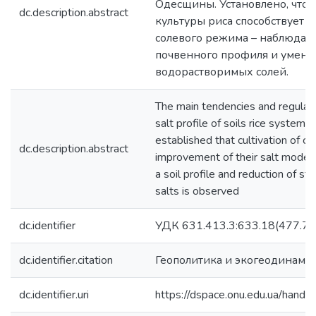
Одесщины. Установлено, что
dc.description.abstract
культуры риса способствует 
солевого режима – наблюдает
почвенного профиля и умень
водорастворимых солей.
The main tendencies and regularit
salt profile of soils rice systems 
established that cultivation of cu
dc.description.abstract
improvement of their salt mode – 
a soil profile and reduction of s
salts is observed
dc.identifier
УДК 631.413.3:633.18(477.74
dc.identifier.citation
Геополитика и экогеодинами
dc.identifier.uri
https://dspace.onu.edu.ua/han