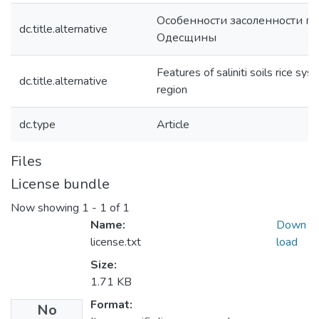
Особенности засоленности по
dc.title.alternative
Одесщины
Features of saliniti soils rice s
dc.title.alternative
region
dc.type
Article
Files
License bundle
Now showing
1 - 1 of 1
Name:
Down
license.txt
load
Size:
1.71 KB
Format:
No