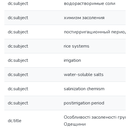
dc.subject
водорастворимые соли
dc.subject
химизм засоления
dc.subject
постирригационный период
dc.subject
rice systems
dc.subject
irrigation
dc.subject
water-soluble salts
dc.subject
salinization chemism
dc.subject
postirrigation period
Особливості засоленості грун
dc.title
Одещини