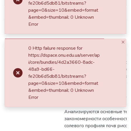
fe20b6d5db81/bitstreams?
page=0&size=10&embed=format
dc.date.accessioned
2020-11-17T13:24:32Z
&embed=thumbnail: 0 Unknown
Error
dc.date.available
2020-11-17T13:24:32Z
×
dc.date.issued
2014
0 Http failure response for
https://dspace.onu.edu.ua/server/ap
Аналізуються основні тенденці
i/core/bundles/4d2a3660-8adc-
особливостей формування со
48a9-bd66-
ґрунтів рисових систем Одещ
dc.description.abstract
fe20b6d5db81/bitstreams?
що вирощування культури ри
page=0&size=10&embed=format
поліпшенню їх сольового реж
&embed=thumbnail: 0 Unknown
спостерігається розсолення ґ
Error
зменшення запасів водорозчи
Анализируются основные те
закономерности особенност
солевого профиля почв рисов