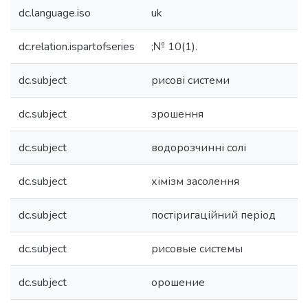
dc.language.iso
uk
dc.relation.ispartofseries
;№ 10(1).
dc.subject
рисові системи
dc.subject
зрошення
dc.subject
водорозчинні солі
dc.subject
хімізм засолення
dc.subject
постіригаційний період
dc.subject
рисовые системы
dc.subject
орошение