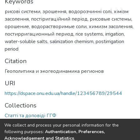
Keywords
рисові системи
,
зрошення
,
водорозчинні солі
,
хімізм
засолення
,
постіригаційний період
,
рисовые системы
,
орошение
,
водорастворимые соли
,
химизм засоления
,
постирригационный период
,
rice systems
,
irrigation
,
water-soluble salts
,
salinization chemism
,
postirrigation
period
Citation
Геополитика и экогеодинамика регионов
URI
https://dspace.onu.edu.ua/handle/123456789/29544
Collections
Статті та доповіді ГГФ
We collect and process your personal information for the
Full item page
following purposes:
Authentication, Preferences,
Acknowledgement and Statistics
.