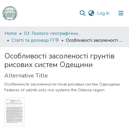
(current)
Log In
Communities
Home
03. Геолого-географічний факультет
&
Статті та доповіді ГГФ
Особливості засоленості грунтів рисових систем Одещини
Collections
Особливості засоленості грунтів
All of DSpace
рисових систем Одещини
Statistics
Alternative Title
Особенности засоленности почв рисовых систем Одесщины
Features of saliniti soils rice systems the Odessa region