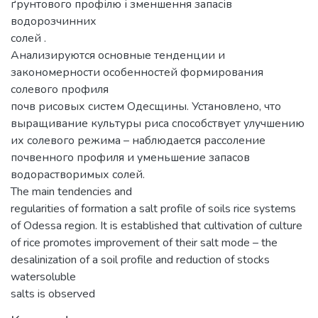
ґрунтового профілю і зменшення запасів
водорозчинних
солей .
Анализируются основные тенденции и
закономерности особенностей формирования
солевого профиля
почв рисовых систем Одесщины. Установлено, что
выращивание культуры риса способствует улучшению
их солевого режима – наблюдается рассоление
почвенного профиля и уменьшение запасов
водорастворимых солей.
The main tendencies and
regularities of formation a salt profile of soils rice systems
of Odessa region. It is established that cultivation of culture
of rice promotes improvement of their salt mode – the
desalinization of a soil profile and reduction of stocks
watersoluble
salts is observed