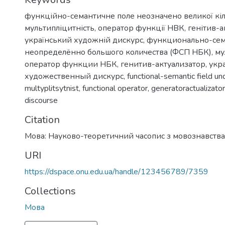
функційно-семантичне поле неозначено великої кіл
мультипліцитність
,
оператор функції НВК
,
генітив-а
український художній дискурс
,
функционально-сем
неопределённо большого количества (ФСП НБК)
,
му
оператор функции НБК
,
генитив-актуализатор
,
укр
художественный дискурс
,
functional-semantic field un
multyplitsytnist
,
functional operator
,
generatoractualizator
discourse
Citation
Мова: Науково-теоретичний часопис з мовознавства
URI
https://dspace.onu.edu.ua/handle/123456789/7359
Collections
Мова