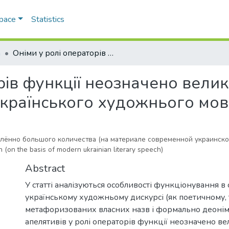
Space
Statistics
а
Оніми у ролі операторів функції неозначено великої кількості (на матеріалі сучасного українського художнього мовлення)
ів функції неозначено велико
 українського художнього мо
лённо большого количества (на материале современной украинско
 (on the basis of modern ukrainian literary speech)
Abstract
У статті аналізуються особливості функціонування в
українському художньому дискурсі (як поетичному, 
метафоризованих власних назв і формально деоні
апелятивів у ролі операторів функції неозначено вел