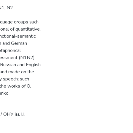
 N1, N2
anguage groups such
onal of quantitative.
unctional-semantic
an and German
taphorical
sessment (N1N2).
, Russian and English
ound made on the
ry speech; such
 the works of O.
enko.
ОНУ ім. І.І.