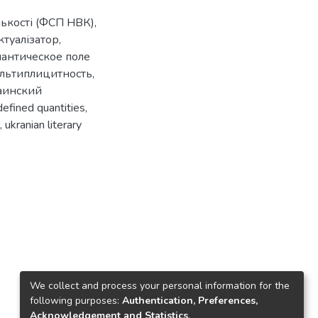
ькості (ФСП НВК)
,
ктуалізатор
,
антическое поле
льтиплицитность
,
аинский
defined quantities
,
,
ukranian literary
We collect and process your personal information for the
following purposes:
Authentication, Preferences,
Acknowledgement and Statistics
.