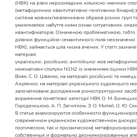
(НВК) на рівні нерозкладних кількісно-іменних сп
(метафоричних квантитативно-генітивних бінарм);з
система мовних/мовленнєвих образів різних груп та
уможливлює набуття ними ознак ситуативних, оказ
квантифікаторів. Означеною проблематикою, тобто
ділянок функційно-семантичного поля неозначеної 
НВК), займається ціла низка вчених. У статті зазначе
матеріалі
української, російської, англійської мов метафоричн
номінативні сполуки N1N2 із значенням оцінки НВК
Вовк, С. О. Швачко, на матеріалі російської та німець
Акуленко, на матеріалі українського художнього м
започатковане дослідження різноструктурних засоб
вираження поняттєвої категорії НВК О. М. Бонецькою
Городенською, А. П. Загнітком, З. О. Митяй, О. Ю. Се
В статье анализируются особенности функциониро
современном украинском художественном дискурсе
поэтическом, так и прозаическом) метафоризиров
собственных и формально деонимизированных апе