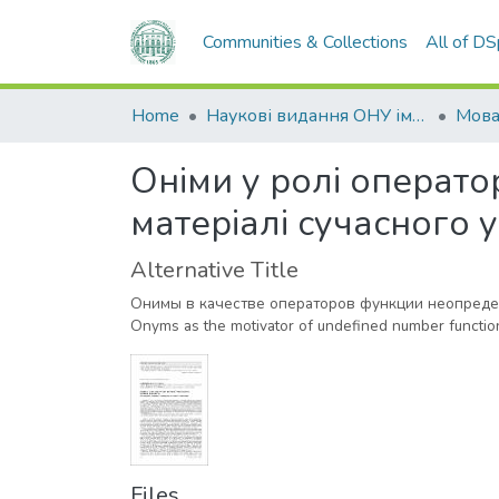
Communities & Collections
All of D
Home
Наукові видання ОНУ імені І. І. Мечникова
Мов
Оніми у ролі оператор
матеріалі сучасного
Alternative Title
Онимы в качестве операторов функции неопреде
Onyms as the motivator of undefined number function
Files