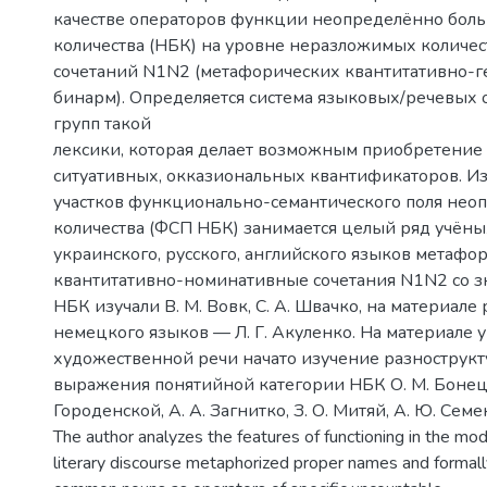
качестве операторов функции неопределённо бол
количества (НБК) на уровне неразложимых колич
сочетаний N1N2 (метафорических квантитативно-
бинарм). Определяется система языковых/речевых 
групп такой
лексики, которая делает возможным приобретение
ситуативных, окказиональных квантификаторов. И
участков функционально-семантического поля нео
количества (ФСП НБК) занимается целый ряд учёны
украинского, русского, английского языков метафо
квантитативно-номинативные сочетания N1N2 со 
НБК изучали В. М. Вовк, С. А. Швачко, на материале 
немецкого языков — Л. Г. Акуленко. На материале 
художественной речи начато изучение разнострукт
выражения понятийной категории НБК О. М. Бонецко
Городенской, А. А. Загнитко, З. О. Митяй, А. Ю. Семе
The author analyzes the features of functioning in the mo
literary discourse metaphorized proper names and forma