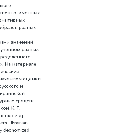
ьшого
ественно-именных
генитивных
образов разных
 ими значений
зучением разных
пределённого
х. На материале
рические
значением оценки
русского и
украинской
урных средств
й, К. Г.
ненко и др.
dern Ukrainian
lly deonomized