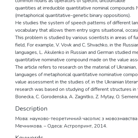
common nouns as operators of specific uncountable
quantities at irreducible quantitative nominal compounds
(metaphorical quantitative-genetic binary oppositions).
He studies the system of speech patterns of different l
vocabulary that allows them entry signs situational, occasi
This problem is studied by various scientists in areas of f
field, For example, V. Vovk and C. Shvachko, in the Russi
languages, L. Akulenko in Russian and German studied me
quantitative nominative compound made on the value as
The article refers to research on the material of Ukrainian
languages of metaphorical quantitative nominative comp
value assessment in the studies of, in the Ukrainian litera
research was based on studying of different structures in
Bonecka, C. Gorodenska, A. Zagnitko, Z. Mytay, O. Semen
Description
Мова: науково-теоретичний часопис з мовознавства / 
Мечникова. – Одеса: Астропринт, 2014.
Keywords