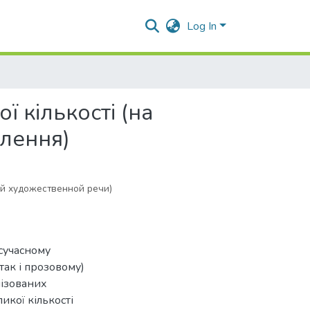
Log In
ї кількості (на
влення)
й художественной речи)
 сучасному
так і прозовому)
мізованих
икої кількості