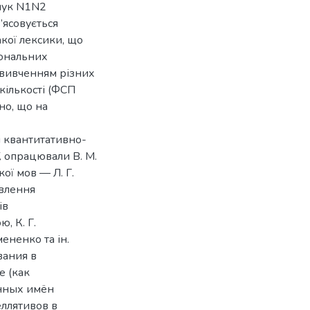
олук N1N2
’ясовується
кої лексики, що
іональних
 вивченням різних
кількості (ФСП
но, що на
і квантитативно-
 опрацювали В. М.
кої мов — Л. Г.
овлення
ів
, К. Г.
мененко та ін.
вания в
 (как
анных имён
ллятивов в