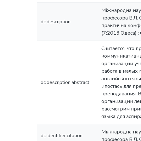
Міжнародна наук
професора В.Л. 
dc.description
практична конфе
(7;2013;Одеса) ; 
Считается, что 
коммуникативный
организации уче
работа в малых 
английского язы
dc.description.abstract
ипостась для п
преподавания. В
организации лек
рассмотрим приме
языка для аспир
Міжнародна наук
dc.identifier.citation
професора В.Л. 