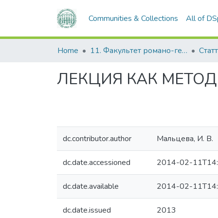
Communities & Collections
All of D
Home
11. Факультет романо-германської філології
Статт
ЛЕКЦИЯ КАК МЕТО
dc.contributor.author
Мальцева, И. В.
dc.date.accessioned
2014-02-11T14:
dc.date.available
2014-02-11T14:
dc.date.issued
2013