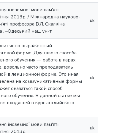
я іноземної мови пам'яті
ітня, 2013р. / Міжнародна науково-
uk
яті професора В.Л. Скалкіна
ка . –Одеський нац. ун-т.
 носит явно выраженный
оговой форме. Для такого способа
вного обучения — работа в парах,
е, довольно часто преподаватель
пой в лекционной форме. Это иная
uk
нацелена на коммуникативные формы
жет оказаться такой способ
ного обучения. В данной статье мы
on», входящей в курс английского
я іноземної мови пам'яті
uk
ітня, 2013р.