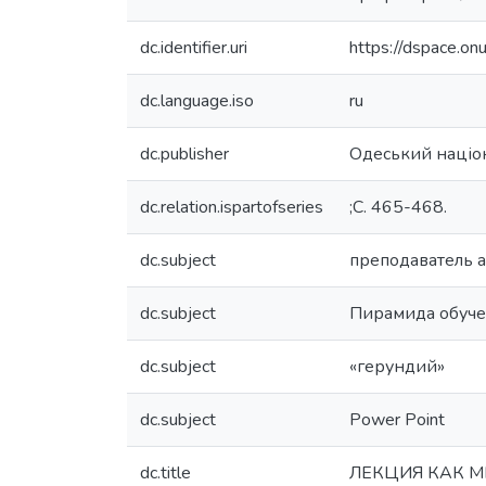
dc.identifier.uri
https://dspace.o
dc.language.iso
ru
dc.publisher
Одеський націон
dc.relation.ispartofseries
;С. 465-468.
dc.subject
преподаватель 
dc.subject
Пирамида обуч
dc.subject
«герундий»
dc.subject
Power Point
dc.title
ЛЕКЦИЯ КАК М