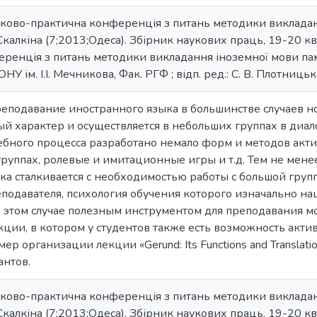
ово-практична конференція з питань методики викладанн
Скалкіна (7;2013;Одеса). Збірник наукових праць, 19-20 кв
ренція з питань методики викладання іноземної мови пам'
ОНУ ім. І.І. Мечникова, Фак. РГФ ; відп. ред.: С. В. Плотниць
преподавание иностранного языка в большинстве случаев
 характер и осуществляется в небольших группах в диал
бного процесса разработано немало форм и методов акти
группах, ролевые и имитационные игры и т.д. Тем не мене
ка сталкивается с необходимостью работы с большой груп
реподавателя, психология обучения которого изначально 
 этом случае полезным инструментом для преподавания мо
ции, в котором у студентов также есть возможность актив
р организации лекции «Gerund: Its Functions and Translati
антов.
ово-практична конференція з питань методики викладанн
Скалкіна (7;2013;Одеса). Збірник наукових праць, 19-20 кв