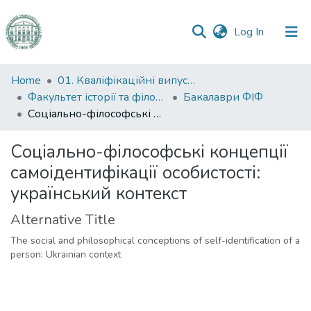
(current)
Log In
Communities
Home
01. Кваліфікаційні випускні роботи здобувачів вищої освіти
&
Факультет історії та філософії
Бакалаври ФІФ
Collections
Соціально-філософські концепції самоідентифікації особистості: український контекст
All of DSpace
Соціально-філософські концепції
самоідентифікації особистості:
Statistics
український контекст
Alternative Title
The social and philosophical conceptions of self-identification of a
person: Ukrainian context