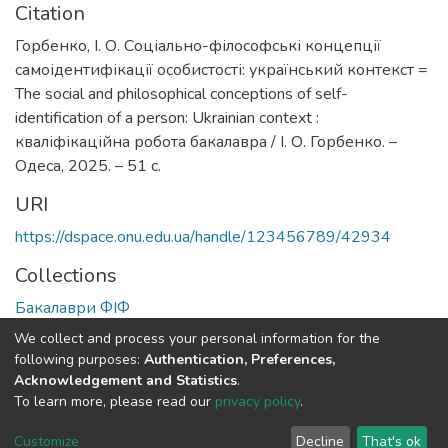
Citation
Горбенко, І. О. Соціально-філософські концепції
самоідентифікації особистості: український контекст =
The social and philosophical conceptions of self-
identification of a person: Ukrainian context :
кваліфікаційна робота бакалавра / І. О. Горбенко. –
Одеса, 2025. – 51 с.
URI
https://dspace.onu.edu.ua/handle/123456789/42934
Collections
Бакалаври ФІФ
We collect and process your personal information for the
Full item page
following purposes:
Authentication, Preferences,
Acknowledgement and Statistics
.
To learn more, please read our
privacy policy
.
DSpace software
copyright © 2009-2026
LYRASIS
Cookie
Privacy
End User
Send
Customize
Decline
That's ok