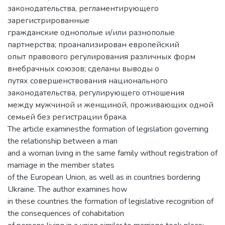
законодательства, регламентирующего
зарегистрированные
гражданские однополые и/или разнополые
партнерства; проанализирован европейский
опыт правового регулирования различных форм
внебрачных союзов; сделаны выводы о
путях совершенствования национального
законодательства, регулирующего отношения
между мужчиной и женщиной, проживающих одной
семьей без регистрации брака.
The article examinesthe formation of legislation governing
the relationship between a man
and a woman living in the same family without registration of
marriage in the member states
of the European Union, as well as in countries bordering
Ukraine. The author examines how
in these countries the formation of legislative recognition of
the consequences of cohabitation