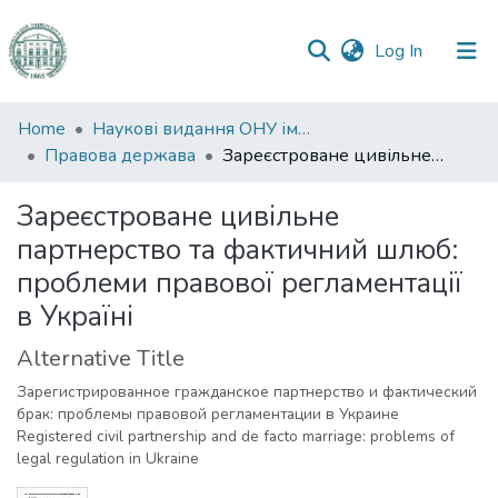
(current)
Log In
Communities
Home
Наукові видання ОНУ імені І. І. Мечникова
&
Правова держава
Зареєстроване цивільне партнерство та фактичний шлюб: проблеми правової регламентації в Україні
Collections
Зареєстроване цивільне
All of DSpace
партнерство та фактичний шлюб:
проблеми правової регламентації
Statistics
в Україні
Alternative Title
Зарегистрированное гражданское партнерство и фактический
брак: проблемы правовой регламентации в Украине
Registered civil partnership and de facto marriage: problems of
legal regulation in Ukraine