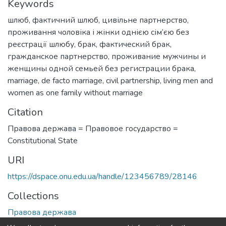
Keywords
шлюб
,
фактичний шлюб
,
цивільне партнерство
,
проживання чоловіка і жінки однією сім’єю без
реєстрації шлюбу
,
брак
,
фактический брак
,
гражданское партнерство
,
проживание мужчины и
женщины одной семьей без регистрации брака
,
marriage
,
de facto marriage
,
civil partnership
,
living men and
women as one family without marriage
Citation
Правова держава = Правовое государство =
Сonstitutional State
URI
https://dspace.onu.edu.ua/handle/123456789/28146
Collections
Правова держава