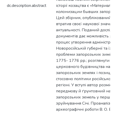
dc.description.abstract
історії козацтва є «Материал
колонизации бывших запоро
Цей збірник, опублікований В
втратив своєї наукової значим
актуальності. Поданий дослі
документів дає можливість р
процес утворення адміністрат
Новоросійській губернії та їх
проблеми запорозьких зимів
1775- 1776 рр.; розглянути р
церковного будівництва на 
запорозьких землях і позиці
стосовно політики російськог
регіоні. У вступі автор розмі
передмову й ґрунтовний нари
запорозьких земель у перші р
зруйнування Січі. Проаналізо
археографічні роботи В. О. Бід