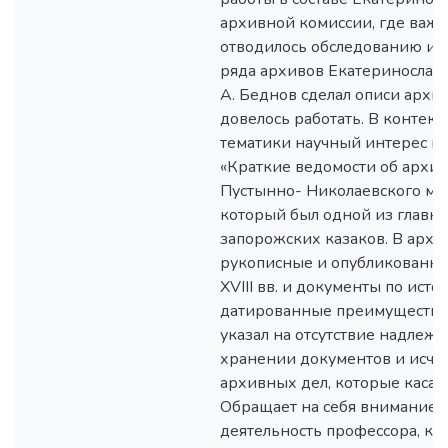
архивной комиссии, где важн
отводилось обследованию и 
ряда архивов Екатеринославс
А. Беднов сделал описи архив
довелось работать. В контекс
тематики научный интерес пр
«Краткие ведомости об архив
Пустынно- Николаевского мо
который был одной из главн
запорожских казаков. В архи
рукописные и опубликованные
ХVІІІ вв. и документы по ист
датированные преимуществен
указал на отсутствие надлеж
хранении документов и исче
архивных дел, которые касали
Обращает на себя внимание 
деятельность профессора, ко