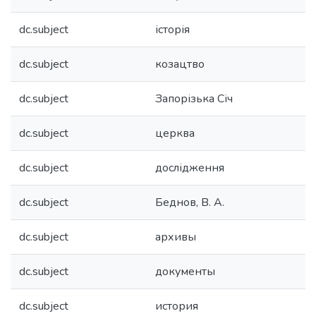
dc.subject
історія
dc.subject
козацтво
dc.subject
Запорізька Січ
dc.subject
церква
dc.subject
дослідження
dc.subject
Беднов, В. А.
dc.subject
архивы
dc.subject
документы
dc.subject
история