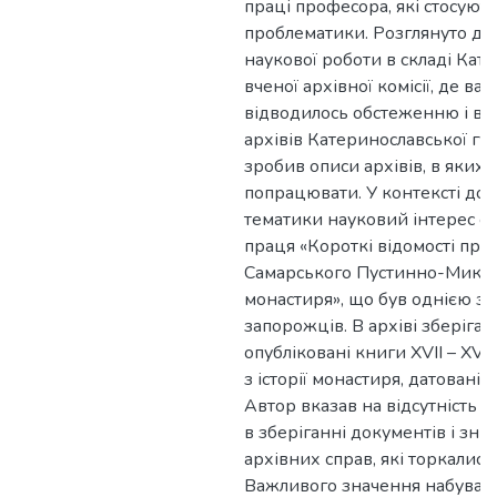
праці професора, які стосують
проблематики. Розглянуто дея
наукової роботи в складі Кат
вченої архівної комісії, де ва
відводилось обстеженню і в
архівів Катеринославської губе
зробив описи архівів, в яких
попрацювати. У контексті дос
тематики науковий інтерес с
праця «Короткі відомості про 
Самарського Пустинно-Микол
монастиря», що був однією з 
запорожців. В архіві зберігал
опубліковані книги ХVІІ – ХVІІ
з історії монастиря, датовані 
Автор вказав на відсутність 
в зберіганні документів і зн
архівних справ, які торкались
Важливого значення набуває