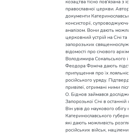
козацтва тісно пов’язана з іст
православної церкви. Автор 
документи Катеринославської
консисторії, супроводжуючи 
аналізом. Вони дають можлив
церковний устрій на Січі та р
запорозьких священнослужите
відомості про січового архім
Володимира Сокальського і 
Феодора Фоміча дають підста
припущення про їх лояльність
російського уряду. Підтверд
привілеї, отримані ними після л
О. Біднов займався досліджен
Запорозької Січі в останній пе
Він увів до наукового обігу н
Катеринославського губернсь
які дають можливість розглян
російських військ, націлени