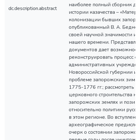
наиболее полный сборник до
dc.description.abstract
истории казачества – «Матер
колонизации бывших запоро
опубликованный В. А. Беднов
своей научной значимости и 
нашего времени. Представле
документов дает возможност
реконструировать процесс о
административных учрежден
Новороссийской губернии и 
проблеме запорожских зимов
1775-1776 гг.; рассмотреть р
церковного строительства н
запорожских землях и позиц
относительно политики русск
в этом регионе. Во вступлени
археографическое предислов
очерк о состоянии запорожск
первые годы после уничтоже