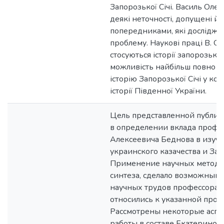
Запорозької Січі. Василь Олек
деякі неточності, допущені йо
попередниками, які досліджу
проблему. Наукові праці В. О. 
стосуються історії запорозько
можливість найбільш повно 
історію Запорозької Січі у кон
історії Південної України.
Цель представленной публик
в определении вклада профе
Алексеевича Беднова в изуч
украинского казачества и За
Применение научных методов
синтеза, сделало возможным
научных трудов профессора,
относились к указанной проб
Рассмотрены некоторые аспе
работы в составе Екатеринос