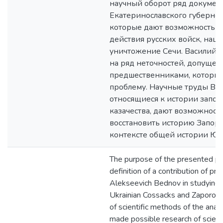
научный оборот ряд докумен
Екатеринославского губернск
которые дают возможность в
действия русских войск, нац
уничтожение Сечи. Василий А
на ряд неточностей, допущен
предшественниками, которые
проблему. Научные труды В. А
относящиеся к истории запо
казачества, дают возможност
восстановить историю Запор
контексте общей истории Ю
The purpose of the presented pub
definition of a contribution of pr
Alekseevich Bednov in studying o
Ukrainian Cossacks and Zaporozhi
of scientific methods of the anal
made possible research of scient