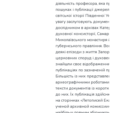
діяльність професора, яка про
пошуках і публікації джерел і
світської історії Південної Ук
увагу заслуговують документи
дослідником в архівах Катер
духовної консисторії, Самарс
Миколаївського монастиря й а
губернського правління. Вон
деякі епізоди з життя Запорозьк
церковних споруд і духовенс
знайшли своє відображення 
публікаціях по зазначеній пр
Більшість із них представлена
археографічними роботами, 
тексти документів із коротк
до них. Їх публікація здійсн
на сторінках «Летописей Ека
ученой архивной комиссии». 
найбільш повним збірником д