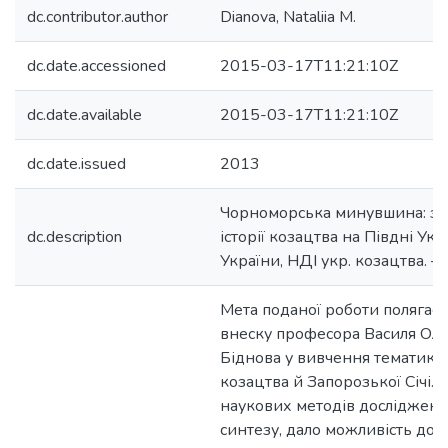
dc.contributor.author
Dianova, Nataliia M.
dc.date.accessioned
2015-03-17T11:21:10Z
dc.date.available
2015-03-17T11:21:10Z
dc.date.issued
2013
Чорноморська минувшина: зап
dc.description
історії козацтва на Півдні Ук
України, НДІ укр. козацтва. – 
Мета поданої роботи полягає 
внеску професора Василя Оле
Біднова у вивчення тематики
козацтва й Запорозької Січі. 
наукових методів дослідження
синтезу, дало можливість дос