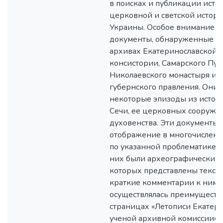
в поисках и публикации исто
церковной и светской исто
Украины. Особое внимание 
документы, обнаруженные ис
архивах Екатеринославской 
консистории, Самарского Пу
Николаевского монастыря и 
губернского правления. Они
некоторые эпизоды из истор
Сечи, ее церковных сооруже
духовенства. Эти документы 
отображение в многочислен
по указанной проблематике. 
них были археографическими
которых представлены текст
краткие комментарии к ним.
осуществлялась преимуществ
страницах «Летописи Екатер
ученой архивной комиссии». 