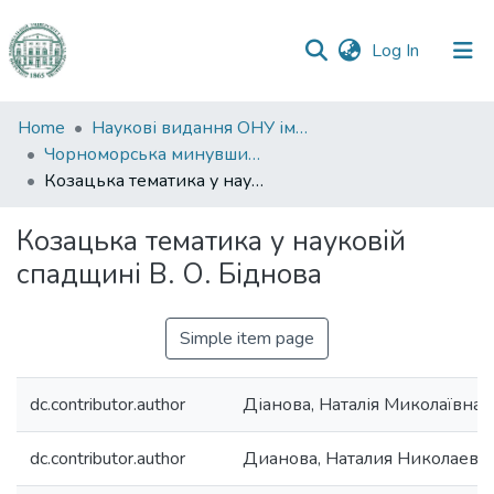
(current)
Log In
Communities
Home
Наукові видання ОНУ імені І. І. Мечникова
&
Чорноморська минувшина
Collections
Козацька тематика у науковій спадщині В. О. Біднова
All of DSpace
Козацька тематика у науковій
спадщині В. О. Біднова
Statistics
Simple item page
dc.contributor.author
Діанова, Наталія Миколаївна
dc.contributor.author
Дианова, Наталия Николаевн