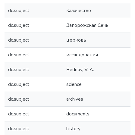
dc.subject
казачество
dc.subject
Запорожская Сечь
dc.subject
церковь
dc.subject
исследования
dc.subject
Bednov, V. A.
dc.subject
science
dc.subject
archives
dc.subject
documents
dc.subject
history