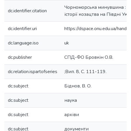
Чорноморська минувшина : за
dc.identifier.citation
історії козацтва на Півдні Укр
dc.identifier.uri
https://dspace.onu.edu.ua/han
dc.language.iso
uk
dc.publisher
СПД-ФО Бровкін О.В.
dc.relation.ispartofseries
;Вип. 8, С. 111-119.
dc.subject
Біднов, В. О.
dc.subject
наука
dc.subject
архіви
dc.subject
документи