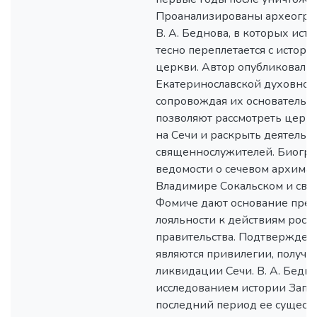
Проанализированы археогра
В. А. Беднова, в которых исто
тесно переплетается с истор
церкви. Автор опубликовал 
Екатеринославской духовной
сопровождая их основательн
позволяют рассмотреть церко
на Сечи и раскрыть деятельн
священнослужителей. Биогр
ведомости о сечевом архима
Владимире Сокальском и св
Фомиче дают основание пред
лояльности к действиям росс
правительства. Подтвержден
являются привилегии, получе
ликвидации Сечи. В. А. Бедн
исследованием истории Запо
последний период ее существ