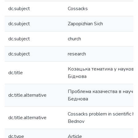
dc.subject
Cossacks
dc.subject
Zapopizhian Sіch
dc.subject
church
dc.subject
research
Козацька тематика у науковій
dc.title
Біднова
Проблема казачества в научно
dc.title.alternative
Беднова
Cossacks problem in scientific he
dc.title.alternative
Bednov
dc.type
Article