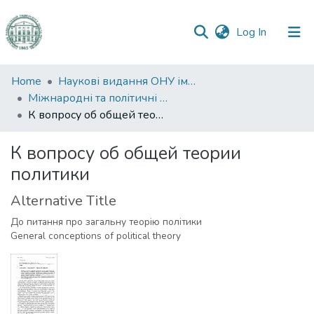
(current)
Log In
Communities
Home
Наукові видання ОНУ імені І. І. Мечникова
&
Міжнародні та політичні дослідження
Collections
К вопросу об общей теории политики
All of DSpace
К вопросу об общей теории
политики
Statistics
Alternative Title
До питання про загальну теорію політики
General conceptions of political theory