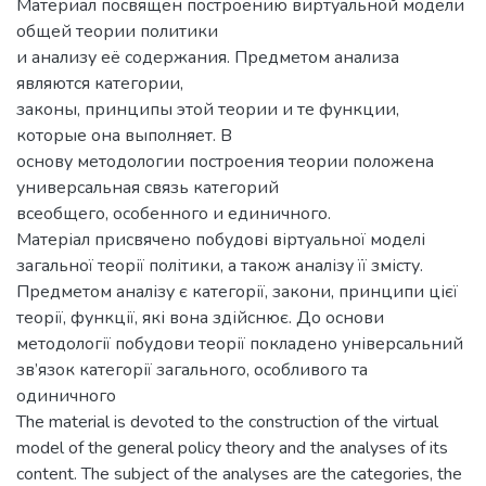
Материал посвящен построению виртуальной модели
общей теории политики
и анализу её содержания. Предметом анализа
являются категории,
законы, принципы этой теории и те функции,
которые она выполняет. В
основу методологии построения теории положена
универсальная связь категорий
всеобщего, особенного и единичного.
Матеріал присвячено побудові віртуальної моделі
загальної теорії політики, а також аналізу її змісту.
Предметом аналізу є категорії, закони, принципи цієї
теорії, функції, які вона здійснює. До основи
методології побудови теорії покладено універсальний
зв’язок категорії загального, особливого та
одиничного
The material is devoted to the construction of the virtual
model of the general policy theory and the analyses of its
content. The subject of the analyses are the categories, the