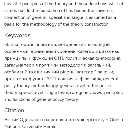
laws,the principles of the theory and those functions which it
carries out. In the foundation of has based the universal
connection of general, special and single is assumed as a
basis for the methodology of the theory construction
Keywords
общая теория политики
,
методология
,
всеобщий
,
особенный
,
единичный уровень
,
категории
,
законы
,
принципы и функции ОТП
,
политическая философия
,
загальна теорія політики
,
методологія
,
загальний
,
особливий та одиничний рівень
,
категорії
,
закони
,
принципи
,
функції ЗТП
,
політична філософія
,
general
policy theory
,
methodology
,
general level of the police
theory
,
special level
,
single level
,
categories
,
laws
,
principles
and functions of general policy theory
Citation
Вiсник Одеського нацiонального унiверситету = Odesa
National University Herald