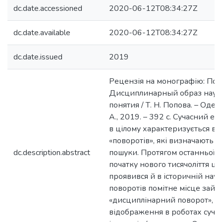
dc.date.accessioned
2020-06-12T08:34:27Z
dc.date.available
2020-06-12T08:34:27Z
dc.date.issued
2019
Рецензія на монографію: Попо
Дисциплинарный образ наук
понятия / Т. Н. Попова. – Оде
А., 2019. – 392 с. Сучасний ет
в цілому характеризується ве
«поворотів», які визначають м
dc.description.abstract
пошуки. Протягом останньої тр
початку нового тисячоліття це
проявився й в історичній нау
поворотів помітне місце займ
«дисциплінарний поворот», щ
відображення в роботах суча