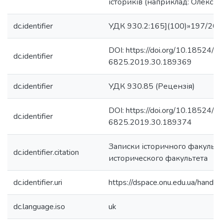
істориків (наприклад: Олексій
dc.identifier
УДК 930.2:165](100)»197/20
DOI: https://doi.org/10.18524/
dc.identifier
6825.2019.30.189369
dc.identifier
УДК 930.85 (Рецензія)
DOI: https://doi.org/10.18524/
dc.identifier
6825.2019.30.189374
Записки історичного факульт
dc.identifier.citation
исторического факультета
dc.identifier.uri
https://dspace.onu.edu.ua/han
dc.language.iso
uk