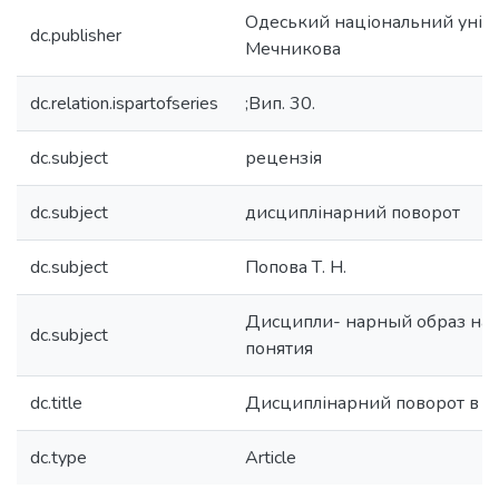
Одеський національний універс
dc.publisher
Мечникова
dc.relation.ispartofseries
;Вип. 30.
dc.subject
рецензія
dc.subject
дисциплінарний поворот
dc.subject
Попова Т. Н.
Дисципли- нарный образ нау
dc.subject
понятия
dc.title
Дисциплінарний поворот в су
dc.type
Article