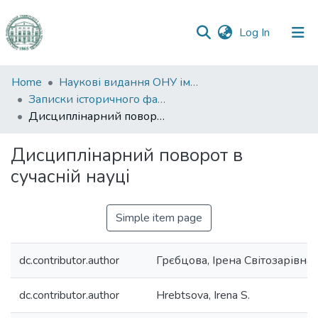
(current)
Log In
Communities
Home
Наукові видання ОНУ імені І. І. Мечникова
&
Записки історичного факультету
Collections
Дисциплінарний поворот в сучасній науці
All of DSpace
Дисциплінарний поворот в
сучасній науці
Statistics
Simple item page
dc.contributor.author
Грєбцова, Ірена Світозарівна
dc.contributor.author
Hrebtsova, Irena S.