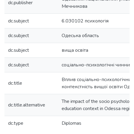
dc.publisher
Мечникова
dc.subject
6.030102 психологія
dc.subject
Одеська область
dc.subject
вища освіта
dc.subject
соціально-психологічні чинник
Вплив соціально-психологічних
dc.title
контекстність вищої освіти Одес
The impact of the socio psychologic
dc.title.alternative
education context in Odessa regio
dc.type
Diplomas