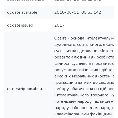
dc.date.available
2018-06-01T05:53:14Z
dc.date.issued
2017
Освіта - основа інтелектуальног
духовного, соціального, економ
суспільства і держави. Метою ос
розвиток людини як особистост
цінності суспільства, розвиток її
розумових і фізичних здібност
високих моральних якостей, ф
громадян, здатних до свідомого
dc.description.abstract
вибору, збагачення на цій осно
інтелектуального, творчого, ку
потенціалу народу, підвищення 
народу, забезпечення народног
кваліфікованими фахівцями. В