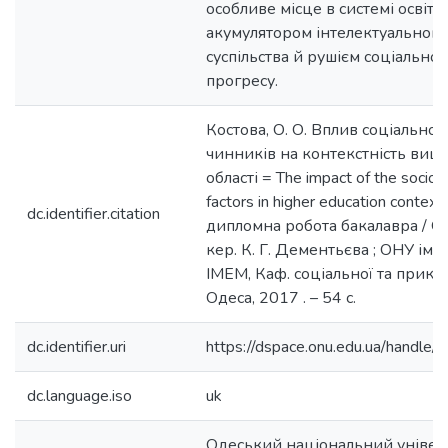
особливе місце в системі освіти
акумулятором інтелектуального
суспільства й рушієм соціально
прогресу.
Костова, О. О. Вплив соціально
чинників на контекстність вищо
області = The impact of the socio 
factors in higher education context
dc.identifier.citation
дипломна робота бакалавра / О. 
кер. К. Г. Дементьєва ; ОНУ ім. І
ІМЕМ, Каф. соціальної та приклад
Одеса, 2017 . – 54 с.
dc.identifier.uri
https://dspace.onu.edu.ua/hand
dc.language.iso
uk
Одеський національний університ