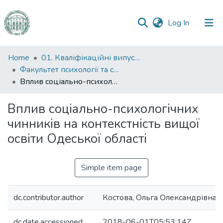
(current)
Log In
Communities
Home
01. Кваліфікаційні випускні роботи здобувачів вищої освіти
&
Факультет психології та соціальної роботи
Collections
Вплив соціально-психологічних чинників на контекстність вищої освіти Одеської області
All of DSpace
Вплив соціально-психологічних
чинників на контекстність вищої
Statistics
освіти Одеської області
Simple item page
dc.contributor.author
Костова, Ольга Олександрівна
dc.date.accessioned
2018-06-01T05:53:14Z