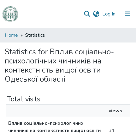
(current)
Log In
Communities
Home
Statistics
&
Collections
Statistics for Вплив соціально-
психологічних чинників на
All of DSpace
контекстність вищої освіти
Одеської області
Total visits
views
Вплив соціально-психологічних
чинників на контекстність вищої освіти
31