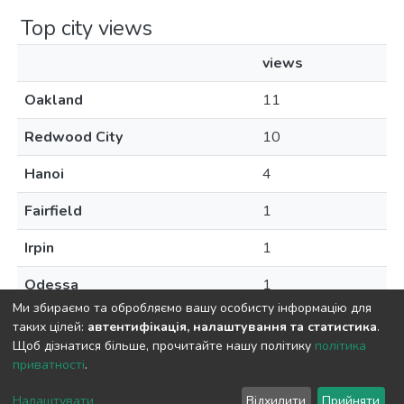
Top city views
views
Oakland
11
Redwood City
10
Hanoi
4
Fairfield
1
Irpin
1
Odessa
1
Ми збираємо та обробляємо вашу особисту інформацію для
таких цілей:
автентифікація, налаштування та статистика
.
Щоб дізнатися більше, прочитайте нашу політику
політика
приватності
.
DSpace software
copyright © 2009-2026
LYRASIS
Cookie
Privacy
End User
Send
Налаштувати
Відхилити
Прийняти