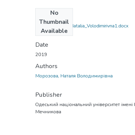
No
Files
Thumbnail
071_Morozova_Natalia_Volodimirivna1.docx
Available
(44.23 KB)
Date
2019
Authors
Морозова, Наталя Володимирівна
Publisher
Одеський національний університет імені І.
Мечникова