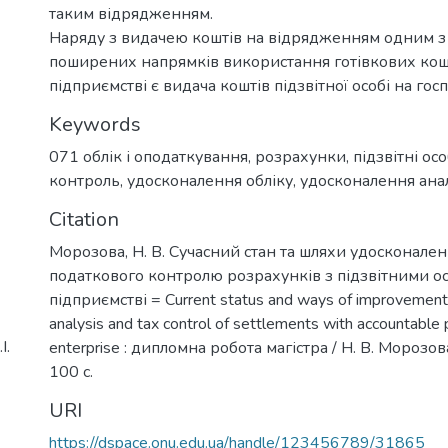
таким відрядженням.
Наряду з видачею коштів на відрядженням одним з
поширених напрямків використання готівкових кош
підприємстві є видача коштів підзвітної особі на гос
Keywords
071 облік і оподаткування
,
розрахунки
,
підзвітні ос
контроль
,
удосконалення обліку
,
удосконалення ана
Citation
Морозова, Н. В. Сучасний стан та шляхи удосконалення
податкового контролю розрахунків з підзвітними о
підприємстві = Current status and ways of improvement 
analysis and tax control of settlements with accountable 
І.
enterprise : дипломна робота магістра / Н. В. Морозова
100 с.
URI
https://dspace.onu.edu.ua/handle/123456789/31865