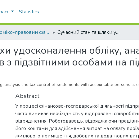
Space
Statistics
Економіко-правовий факультет
Сучасний стан та шляхи удосконалення обліку, аналізу і податкового контролю розрахунків з підзвітними особами на підприємстві
хи удосконалення обліку, ана
 з підзвітними особами на п
, analysis and tax control of settlements with accountable persons at e
Abstract
У процесі фінансово-господарської діяльності підпр
часто виникає необхідність у відправлені співробітн
відрядження. Роботодавець, відряджаючи працівни
його коштами для здійснення витрат на оплату прої
житлового приміщення, добових та додаткових витрат