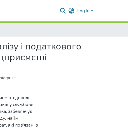
Log In
лізу і податкового
ідприємстві
nterprise
иємств доволі
иків у службове
ка, забезпечує
зду, найм
, які пов'язані з