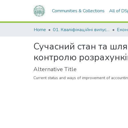
Communities & Collections
All of D
Home
01. Кваліфікаційні випускні роботи здобувачів вищої освіти
Сучасний стан та шля
контролю розрахунків
Alternative Title
Current status and ways of improvement of accounting