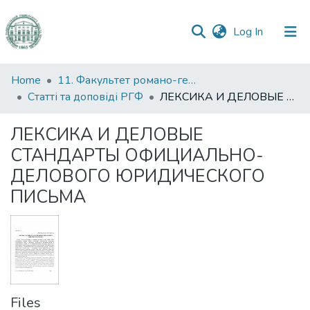
(current)
Log In
Communities
Home
11. Факультет романо-германської філології
&
Статті та доповіді РГФ
ЛЕКСИКА И ДЕЛОВЫЕ СТАНДАРТЫ ОФИЦИАЛЬНО-ДЕЛОВОГО ЮРИДИЧЕСКОГО ПИСЬМА
Collections
ЛЕКСИКА И ДЕЛОВЫЕ
All of DSpace
СТАНДАРТЫ ОФИЦИАЛЬНО-
ДЕЛОВОГО ЮРИДИЧЕСКОГО
Statistics
ПИСЬМА
Files