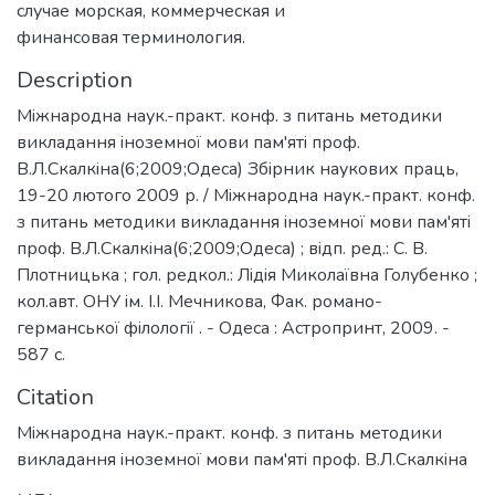
случае морская, коммерческая и
финансовая терминология.
Description
Мiжнародна наук.-практ. конф. з питань методики
викладання iноземної мови пам'ятi проф.
В.Л.Скалкiна(6;2009;Одеса) Збiрник наукових праць,
19-20 лютого 2009 р. / Мiжнародна наук.-практ. конф.
з питань методики викладання iноземної мови пам'ятi
проф. В.Л.Скалкiна(6;2009;Одеса) ; вiдп. ред.: С. В.
Плотницька ; гол. редкол.: Лiдiя Миколаївна Голубенко ;
кол.авт. ОНУ iм. I.I. Мечникова, Фак. романо-
германської фiлологiї . - Одеса : Астропринт, 2009. -
587 с.
Citation
Мiжнародна наук.-практ. конф. з питань методики
викладання iноземної мови пам'ятi проф. В.Л.Скалкiна