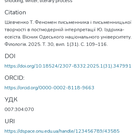
shocking
,
writer
,
literary process
Citation
Шевченко Т. Феномен письменника і письменницької
творчості в постмодерній інтерпретації Ю. Іздрика-
есеїста. Вісник Одеського національного університету.
Філологія. 2025. Т. 30, вип. 1(31). С. 109–116.
DOI
https://doi.org/10.18524/2307-8332.2025.1(31).347991
ORCID:
https://orcid.org/0000-0002-8118-9663
УДК
007:304:070
URI
https://dspace.onu.edu.ua/handle/123456789/43585