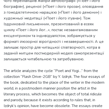
чого переінакшив жанри автобіографії («Поет і його
біографія»), рецензії («Поет і його проза»), оповідання
з гомодієгетичною нарацією («Поет і його демони») і
художньої медитації («Поет і його ігуана»). Тож
Іздриковий письменник, презентований в есеях
циклу «Поет і його йог…», постає незаангажованим
ексцентриком та індивідуалістом, зображується у
форматі ілюзорної вірогідності і незавершеності. А це
залишає простір для читацької співтворчості, котра в
заданій митцем постмодерній моделі самопрезентації
The article analyzes the cycle “Poet and Yogi…” from the
collection “Flash Drive-2GB” by Y. Izdryk. The four essays of
the book, dedicated to the place of the writer in the modern
world, in a postmodern manner position the artist in the
literary process, which becomes the object of total ridicule
and parody, because it exists according to rules that, in
Izdryk’s opinion, have become obsolete. The essays create