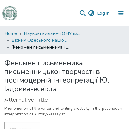
(current)
Log In
Communities
Home
Наукові видання ОНУ імені І. І. Мечникова
&
Вісник Одеського національного університету. Філологія
Collections
Феномен письменника і письменницької творчості в постмодерній інтерпретації Ю. Іздрика-есеїста
All of DSpace
Феномен письменника і
письменницької творчості в
Statistics
постмодерній інтерпретації Ю.
Іздрика-есеїста
Alternative Title
Phenomenon of the writer and writing creativity in the postmodern
interpretation of Y. Izdryk-essayist