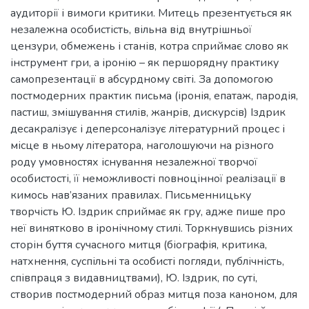
аудиторії і вимоги критики. Митець презентується як
незалежна особистість, вільна від внутрішньої
цензури, обмежень і станів, котра сприймає слово як
інструмент гри, а іронію – як першорядну практику
самопрезентації в абсурдному світі. За допомогою
постмодерних практик письма (іронія, епатаж, пародія,
пастиш, змішування стилів, жанрів, дискурсів) Іздрик
десакралізує і деперсоналізує літературний процес і
місце в ньому літератора, наголошуючи на різного
роду умовностях існування незалежної творчої
особистості, її неможливості повноцінної реалізації в
кимось нав’язаних правилах. Письменницьку
творчість Ю. Іздрик сприймає як гру, адже пише про
неї винятково в іронічному стилі. Торкнувшись різних
сторін буття сучасного митця (біографія, критика,
натхнення, суспільні та особисті погляди, публічність,
співпраця з видавництвами), Ю. Іздрик, по суті,
створив постмодерний образ митця поза каноном, для