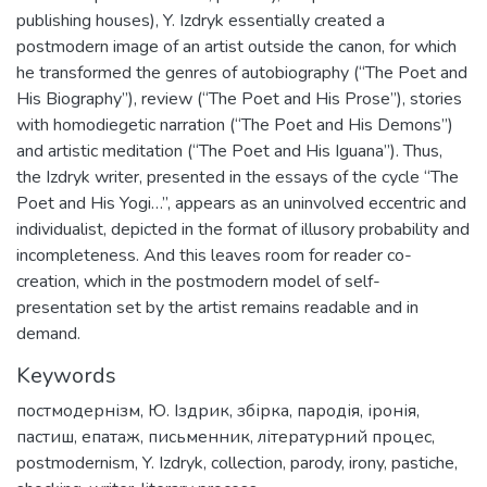
publishing houses), Y. Izdryk essentially created a
postmodern image of an artist outside the canon, for which
he transformed the genres of autobiography (“The Poet and
His Biography”), review (“The Poet and His Prose”), stories
with homodiegetic narration (“The Poet and His Demons”)
and artistic meditation (“The Poet and His Iguana”). Thus,
the Izdryk writer, presented in the essays of the cycle “The
Poet and His Yogi…”, appears as an uninvolved eccentric and
individualist, depicted in the format of illusory probability and
incompleteness. And this leaves room for reader co-
creation, which in the postmodern model of self-
presentation set by the artist remains readable and in
demand.
Keywords
постмодернізм
,
Ю. Іздрик
,
збірка
,
пародія
,
іронія
,
пастиш
,
епатаж
,
письменник
,
літературний процес
,
postmodernism
,
Y. Izdryk
,
collection
,
parody
,
irony
,
pastiche
,