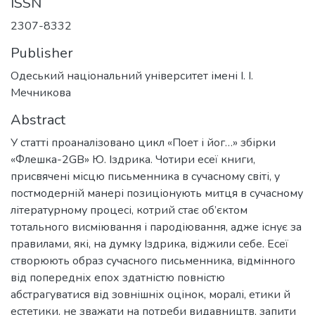
ISSN
2307-8332
Publisher
Одеський національний університет імені І. І.
Мечникова
Abstract
У статті проаналізовано цикл «Поет і йог…» збірки
«Флешка-2GB» Ю. Іздрика. Чотири есеї книги,
присвячені місцю письменника в сучасному світі, у
постмодерній манері позиціонують митця в сучасному
літературному процесі, котрий стає об’єктом
тотального висміювання і пародіювання, адже існує за
правилами, які, на думку Іздрика, віджили себе. Есеї
створюють образ сучасного письменника, відмінного
від попередніх епох здатністю повністю
абстрагуватися від зовнішніх оцінок, моралі, етики й
естетики, не зважати на потреби видавництв, запити