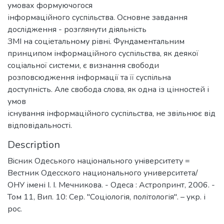
умовах формуючогося
інформаційного суспільства. Основне завдання
дослідження - розглянути діяльність
ЗМІ на соціетальному рівні. Фундаментальним
принципом інформаційного суспільства, як деякої
соціальної системи, є визнання свободи
розповсюдження інформації та її суспільна
доступність. Але свобода слова, як одна із цінностей і
умов
існування інформаційного суспільства, не звільнює від
відповідальності.
Description
Вiсник Одеського нацiонального унiверситету =
Вестник Одесского национального университета/
ОНУ імені І. І. Мечникова. - Одеса : Астропринт, 2006. -
Том 11, Вип. 10: Сер. "Соціологія, політологія". – укр. і
рос.