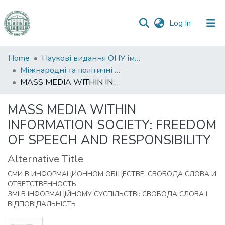
(current)
Log In
Communities
Home
Наукові видання ОНУ імені І. І. Мечникова
&
Міжнародні та політичні дослідження
Collections
MASS MEDIA WITHIN INFORMATION SOCIETY: FREEDOM OF SPEECH AND RESPONSIBILITY
All of DSpace
MASS MEDIA WITHIN
INFORMATION SOCIETY: FREEDOM
Statistics
OF SPEECH AND RESPONSIBILITY
Alternative Title
СМИ В ИНФОРМАЦИОННОМ ОБЩЕСТВЕ: СВОБОДА СЛОВА И
ОТВЕТСТВЕННОСТЬ
ЗМІ В ІНФОРМАЦІЙНОМУ СУСПІЛЬСТВІ: СВОБОДА СЛОВА І
ВІДПОВІДАЛЬНІСТЬ