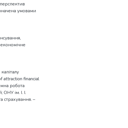
 перспектив
изначена умовами
нсування
,
,
економічне
 капіталу
ttraction financial
пломна робота
ОНУ ім. І. І.
а страхування. –