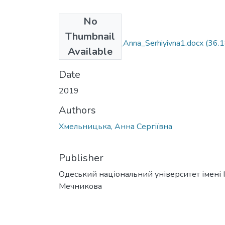
No
Files
Thumbnail
072Khmelnytska_Anna_Serhiyivna1.docx
(36.
Available
KB)
Date
2019
Authors
Хмельницька, Анна Сергіївна
Publisher
Одеський національний університет імені І. 
Мечникова