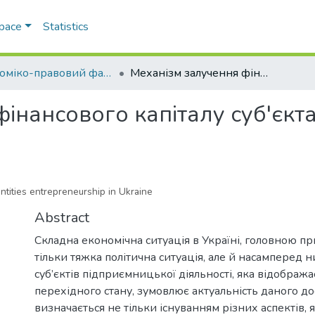
Space
Statistics
Економіко-правовий факультет
Механізм залучення фінансового капіталу суб'єктами підпиємництва України
фінансового капіталу суб'єк
entities entrepreneurship in Ukraine
Abstract
Складна економічна ситуація в Україні, головною пр
тільки тяжка політична ситуація, але й насамперед н
суб’єктів підприємницької діяльності, яка відображ
перехідного стану, зумовлює актуальність даного до
визначається не тільки існуванням різних аспектів, я