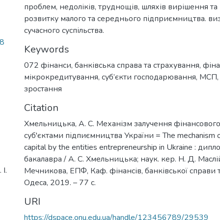
проблем, недоліків, труднощів, шляхів вирішення та
розвитку малого та середнього підприємництва. в
сучасного суспільства.
18
Keywords
072 фінанси, банківська справа та страхування
,
фіна
мікрокредитування
,
суб’єкти господарювання
,
МСП
зростання
Citation
Хмельницька, А. С. Механізм залучення фінансового
суб'єктами підпиємництва України = The mechanism of a
capital by the entities entrepreneurship in Ukraine : ди
бакалавра / А. С. Хмельницька; наук. кер. Н. Д. Маслій; 
І.
Мечникова, ЕПФ, Каф. фінансів, банківської справи т
Одеса, 2019. – 77 с.
URI
https://dspace.onu.edu.ua/handle/123456789/29539