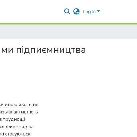
Log In
тами підпиємництва
ичиною якої є не
изька активність
ає труднощі
слідження, яка
кі стосуються