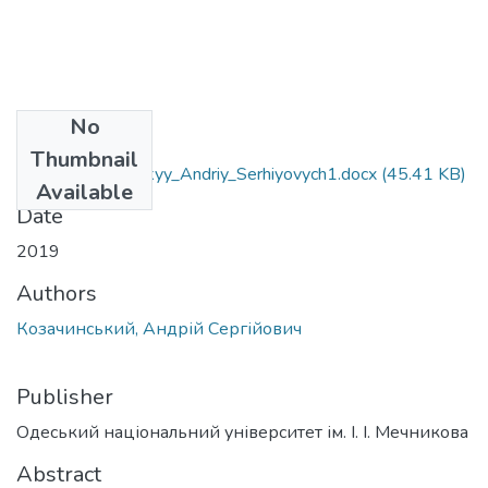
No
Files
Thumbnail
081_Kozachyns_kyy_Andriy_Serhiyovych1.docx
(45.41 KB)
Available
Date
2019
Authors
Козачинський, Андрій Сергійович
Publisher
Одеський національний університет ім. І. І. Мечникова
Abstract