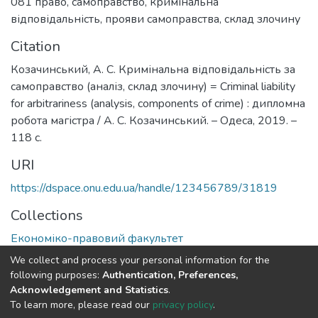
081 право
,
самоправство
,
кримінальна
відповідальність
,
прояви самоправства
,
склад злочину
Citation
Козачинський, А. С. Кримінальна відповідальність за
самоправство (аналіз, склад злочину) = Criminal liability
for arbitrariness (analysis, components of crime) : дипломна
робота магістра / А. С. Козачинський. – Одеса, 2019. –
118 с.
URI
https://dspace.onu.edu.ua/handle/123456789/31819
Collections
Економіко-правовий факультет
We collect and process your personal information for the
Full item page
following purposes:
Authentication, Preferences,
Acknowledgement and Statistics
.
To learn more, please read our
privacy policy
.
DSpace software
copyright © 2009-2026
LYRASIS