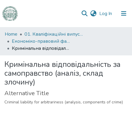
(current)
Log In
Communities
Home
01. Кваліфікаційні випускні роботи здобувачів вищої освіти
&
Економіко-правовий факультет
Collections
Кримінальна відповідальність за самоправство (аналіз, склад злочину)
All of DSpace
Кримінальна відповідальність за
самоправство (аналіз, склад
Statistics
злочину)
Alternative Title
Criminal liability for arbitrariness (analysis, components of crime)