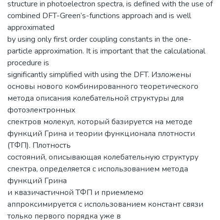
structure in photoelectron spectra, is defined with the use of
combined DFT-Green’s-functions approach and is well
approximated
by using only first order coupling constants in the one-
particle approximation. It is important that the calculational
procedure is
significantly simplified with using the DFT. Изложены
основы нового комбинированного теоретического
метода описания колебательной структуры для
фотоэлектронных
спектров молекул, который базируется на методе
функций Грина и теории функционала плотности
(ТФП). Плотность
состояний, описывающая колебательную структуру
спектра, определяется с использованием метода
функций Грина
и квазичастичной ТФП и приемлемо
аппроксимируется с использованием констант связи
только первого порядка уже в