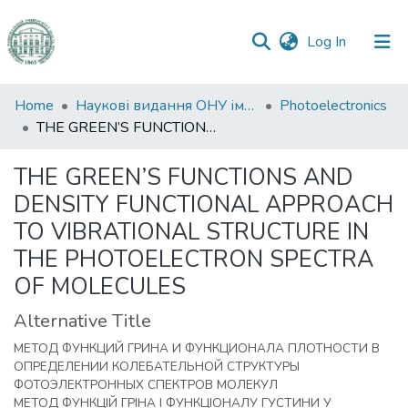
(current)
Log In
Communities
Home
Наукові видання ОНУ імені І. І. Мечникова
Photoelectronics
&
THE GREEN’S FUNCTIONS AND DENSITY FUNCTIONAL APPROACH TO VIBRATIONAL STRUCTURE IN THE PHOTOELECTRON SPECTRA OF MOLECULES
Collections
THE GREEN’S FUNCTIONS AND
All of DSpace
DENSITY FUNCTIONAL APPROACH
TO VIBRATIONAL STRUCTURE IN
Statistics
THE PHOTOELECTRON SPECTRA
OF MOLECULES
Alternative Title
МЕТОД ФУНКЦИЙ ГРИНА И ФУНКЦИОНАЛА ПЛОТНОСТИ В
ОПРЕДЕЛЕНИИ КОЛЕБАТЕЛЬНОЙ СТРУКТУРЫ
ФОТОЭЛЕКТРОННЫХ СПЕКТРОВ МОЛЕКУЛ
МЕТОД ФУНКЦІЙ ГРІНА І ФУНКЦІОНАЛУ ГУСТИНИ У