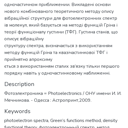
одночастичном приближении. Викладені основи
нового комбінованого теоретичного методу опису
вібраційної структури для фотоелектронних спектр
ів молекул, який базується на методі функцій Гріна і
теорії функціоналу густини (ТФГ). Густина станів, що
описує вібраційну
структуру спектра, визначається з використанням
методу функцій Гріна та квазічастинкової ТФГ і
прийнятно апроксиму
ється з використанням сталих зв’язку тільки першого
порядку навіть у одночастинковому наближенні.
Description
Фотоэлектроника = Photoelectronics / ОНУ имени И. И.
Мечникова. - Одесса : Астропринт,2009.
Keywords
photoelectron spectra
,
Green’s functions method
,
density
functional theory
,
фoтoэлектронный спектр
,
метод