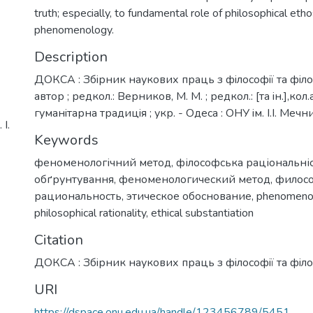
truth; especially, to fundamental role of philosophical etho
phenomenology.
Description
ДОКСА : Збiрник наукових праць з фiлософiї та фiлол
автор ; редкол.: Верников, М. М. ; редкол.: [та iн.],кол
гуманiтарна традицiя ; укр. - Одеса : ОНУ iм. I.I. Меч
І.
Keywords
феноменологічний метод
,
філософська раціональні
обґрунтування
,
феноменологический метод
,
филос
рациональность
,
этическое обоснование
,
phenomenol
philosophical rationality
,
ethical substantiation
Citation
ДОКСА : Збiрник наукових праць з фiлософiї та фiлол
URI
https://dspace.onu.edu.ua/handle/123456789/5451