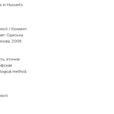
s in Husserl’s
огiї / Коллект.
.авт. Одеська
никова, 2009.
сть
,
етичне
офская
ogical method
,
огiї