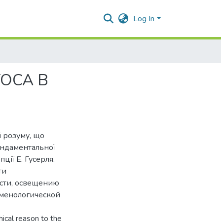
Log In
ОСА В
і розуму, що
ундаментальної
ції Е. Гусерля.
ти
ости, освещению
оменологической
phical reason to the