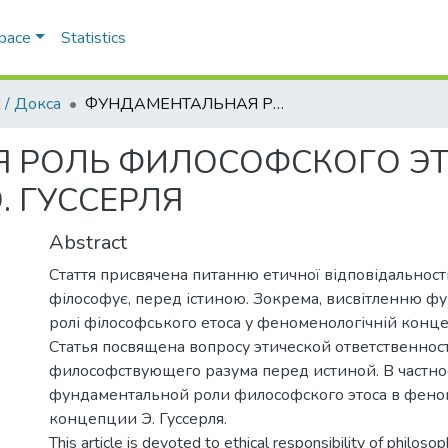
Space
Statistics
 / Докса
ФУНДАМЕНТАЛЬНАЯ РОЛЬ ФИЛОСОФСКОГО ЭТОСА В ФЕНОМЕНОЛОГИИ Э. ГУССЕРЛЯ
 РОЛЬ ФИЛОСОФСКОГО ЭТ
 ГУССЕРЛЯ
Abstract
Стаття присвячена питанню етичної відповідальност
філософує, перед істиною. Зокрема, висвітленню ф
ролі філософського етоса у феноменологічній концеп
Статья посвящена вопросу этической ответственнос
философствующего разума перед истиной. В частн
фундаментальной роли философского этоса в фен
концепции Э. Гуссерля.
This article is devoted to ethical responsibility of philoso