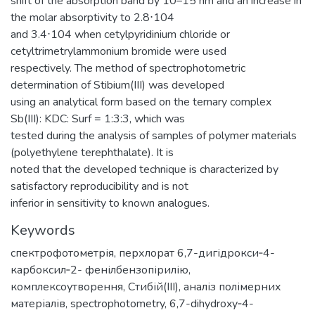
shift of the absorption band by 10–15 nm and an increase in
the molar absorptivity to 2.8⋅104
and 3.4⋅104 when cetylpyridinium chloride or
cetyltrimetrylammonium bromide were used
respectively. The method of spectrophotometric
determination of Stibium(III) was developed
using an analytical form based on the ternary complex
Sb(III): KDC: Surf = 1:3:3, which was
tested during the analysis of samples of polymer materials
(polyethylene terephthalate). It is
noted that the developed technique is characterized by
satisfactory reproducibility and is not
inferior in sensitivity to known analogues.
Keywords
спектрофотометрія
,
перхлорат 6,7-дигідрокси‑4-
карбоксил‑2- фенілбензопірилію
,
комплексоутворення
,
Стибій(ІІІ)
,
аналіз полімерних
матеріалів
,
spectrophotometry
,
6,7-dihydroxy‑4-