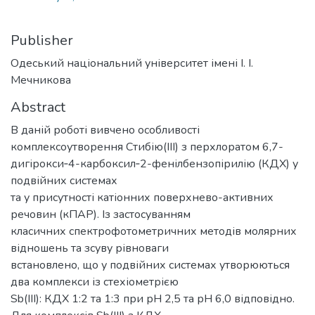
Publisher
Одеський національний університет імені І. І.
Мечникова
Abstract
В даній роботі вивчено особливості
комплексоутворення Стибію(ІІІ) з перхлоратом 6,7-
дигірокси‑4-карбоксил‑2-фенілбензопірилію (КДХ) у
подвійних системах
та у присутності катіонних поверхнево-активних
речовин (кПАР). Із застосуванням
класичних спектрофотометричних методів молярних
відношень та зсуву рівноваги
встановлено, що у подвійних системах утворюються
два комплекси із стехіометрією
Sb(ІІІ): КДХ 1:2 та 1:3 при рН 2,5 та рН 6,0 відповідно.