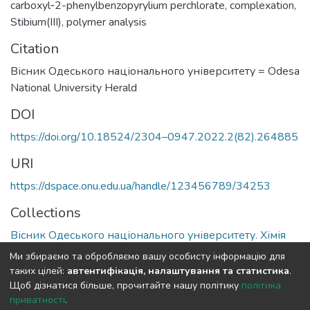
carboxyl‑2-phenylbenzopyrylium perchlorate
,
complexation
,
Stibium(III)
,
polymer analysis
Citation
Вісник Одеського національного університету = Odesa
National University Herald
DOI
https://doi.org/10.18524/2304–0947.2022.2(82).264885
URI
https://dspace.onu.edu.ua/handle/123456789/34253
Collections
Вісник Одеського національного університету. Хімія
Ми збираємо та обробляємо вашу особисту інформацію для
Full item page
таких цілей:
автентифікація, налаштування та статистика
.
Щоб дізнатися більше, прочитайте нашу політику
політика
приватності
.
DSpace software
copyright © 2009-2026
LYRASIS