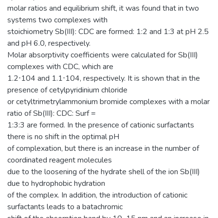
molar ratios and equilibrium shift, it was found that in two
systems two complexes with
stoichiometry Sb(III): CDC are formed: 1:2 and 1:3 at pH 2.5
and pH 6.0, respectively.
Molar absorptivity coefficients were calculated for Sb(III)
complexes with CDC, which are
1.2⋅104 and 1.1⋅104, respectively. It is shown that in the
presence of cetylpyridinium chloride
or cetyltrimetrylammonium bromide complexes with a molar
ratio of Sb(III): CDC: Surf =
1:3:3 are formed. In the presence of cationic surfactants
there is no shift in the optimal pH
of complexation, but there is an increase in the number of
coordinated reagent molecules
due to the loosening of the hydrate shell of the ion Sb(III)
due to hydrophobic hydration
of the complex. In addition, the introduction of cationic
surfactants leads to a batachromic