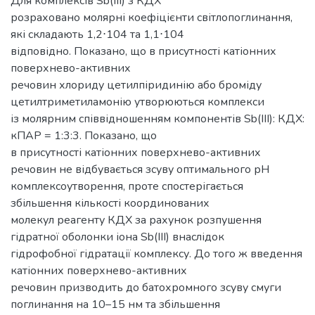
Для комплексів Sb(ІІІ) з КДХ
розраховано молярні коефіцієнти світлопоглинання,
які складають 1,2⋅104 та 1,1⋅104
відповідно. Показано, що в присутності катіонних
поверхнево-активних
речовин хлориду цетилпіридинію або броміду
цетилтриметиламонію утворюються комплекси
із молярним співвідношенням компонентів Sb(ІІІ): КДХ:
кПАР = 1:3:3. Показано, що
в присутності катіонних поверхнево-активних
речовин не відбувається зсуву оптимального рН
комплексоутворення, проте спостерігається
збільшення кількості координованих
молекул реагенту КДХ за рахунок розпушення
гідратної оболонки іона Sb(ІІІ) внаслідок
гідрофобної гідратації комплексу. До того ж введення
катіонних поверхнево-активних
речовин призводить до батохромного зсуву смуги
поглинання на 10–15 нм та збільшення