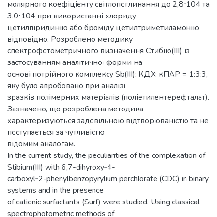
молярного коефіцієнту світлопоглинання до 2,8⋅104 та
3,0⋅104 при використанні хлориду
цетилпіридинію або броміду цетилтриметиламонію
відповідно. Розроблено методику
спектрофотометричного визначення Стибію(ІІІ) із
застосуванням аналітичної форми на
основі потрійного комплексу Sb(ІІІ): КДХ: кПАР = 1:3:3,
яку було апробовано при аналізі
зразків полімерних матеріалів (поліетилентерефталат).
Зазначено, що розроблена методика
характеризуються задовільною відтворюваністю та не
поступається за чутливістю
відомим аналогам.
In the current study, the peculiarities of the complexation of
Stibium(III) with 6,7-dihyroxy‑4-
carboxyl‑2-phenylbenzopyrylium perchlorate (CDC) in binary
systems and in the presence
of cationic surfactants (Surf) were studied. Using classical
spectrophotometric methods of