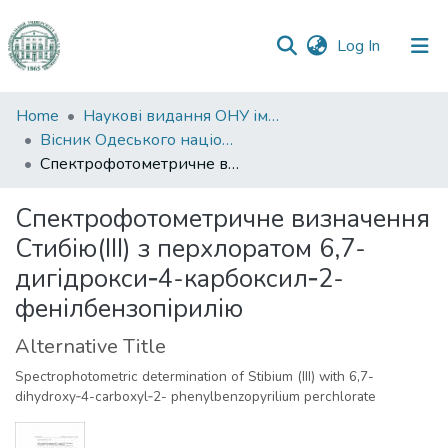
(current)
Log In
Communities
Home
Наукові видання ОНУ імені І. І. Мечникова
&
Вісник Одеського національного університету. Хімія
Collections
Спектрофотометричне визначення Стибію(ІІІ) з перхлоратом 6,7-дигідрокси‑4-карбоксил‑2- фенілбензопірилію
All of DSpace
Спектрофотометричне визначення
Стибію(ІІІ) з перхлоратом 6,7-
Statistics
дигідрокси‑4-карбоксил‑2-
фенілбензопірилію
Alternative Title
Spectrophotometric determination of Stibium (III) with 6,7-
dihydroxy‑4-carboxyl‑2- phenylbenzopyrilium perchlorate