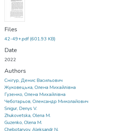
Files
42-49+.pdf
(601.93 KB)
Date
2022
Authors
Снігур, Денис Васильович
Жуковецька, Олена Михайлівна
Гузенко, Олена Михайлівна
Чеботарьов, Олександр Миколайович
Snigur, Denys V.
Zhukovetska, Olena M.
Guzenko, Olena M.
Chebotaryov, Aleksandr N.