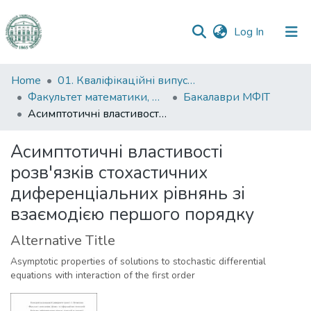
(current)
Log In
Communities
Home
01. Кваліфікаційні випускні роботи здобувачів вищої освіти
&
Факультет математики, фізики та інформаційних технологій
Бакалаври МФІТ
Collections
Асимптотичні властивості розв'язків стохастичних диференціальних рівнянь зі взаємодією першого порядку
All of DSpace
Асимптотичні властивості
розв'язків стохастичних
Statistics
диференціальних рівнянь зі
взаємодією першого порядку
Alternative Title
Asymptotic properties of solutions to stochastic differential
equations with interaction of the first order