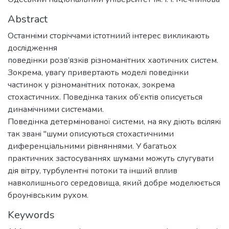
Abstract
Останнiми сторiччами iстотниий iнтерес викликають
дослiдження
поведiнки розв’язкiв рiзноманiтних хаотичних систем.
Зокрема, увагу привертають моделi поведiнки
частинок у рiзноманiтних потоках, зокрема
стохастичних. Поведiнка таких об’єктiв описується
динамiчними системами.
Поведiнка детермiнованої системи, на яку дiють всiлякi
так званi "шуми описуються стохастичними
диференцiальними рiвняннями. У багатьох
практичних застосуваннях шумами можуть слугувати
дiя вiтру, турбулентнi потоки та iнший вплив
навколишнього середовища, який добре моделюється
броунiвським рухом.
Keywords