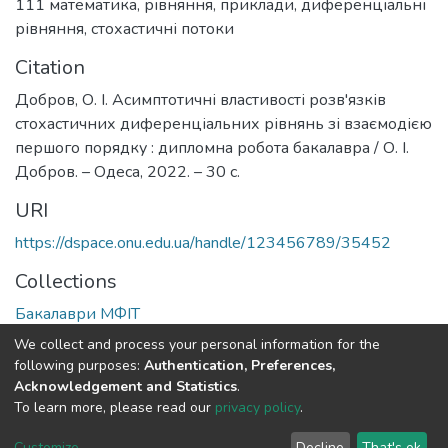
111 математика
,
рівняння
,
приклади
,
диференціальні
рівняння
,
стохастичні потоки
Citation
Добров, О. І. Асимптотичні властивості розв'язків
стохастичних диференціальних рівнянь зі взаємодією
першого порядку : дипломна робота бакалавра / О. І.
Добров. – Одеса, 2022. – 30 с.
URI
https://dspace.onu.edu.ua/handle/123456789/35452
Collections
Бакалаври МФІТ
We collect and process your personal information for the
Full item page
following purposes:
Authentication, Preferences,
Acknowledgement and Statistics
.
To learn more, please read our
privacy policy
.
DSpace software
copyright © 2009-2026
LYRASIS
Cookie
Privacy
End User
Send
Customize
Decline
That's ok