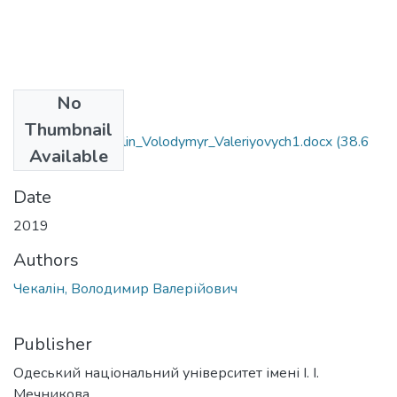
No
Files
Thumbnail
6.020303_Chekalin_Volodymyr_Valeriyovych1.docx
(38.6
Available
KB)
Date
2019
Authors
Чекалін, Володимир Валерійович
Publisher
Одеський національний університет імені І. І.
Мечникова