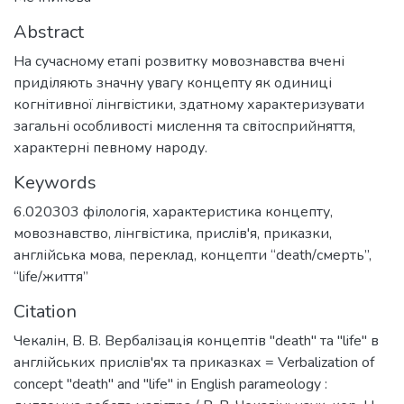
Abstract
На сучасному етапі розвитку мовознавства вчені
приділяють значну увагу концепту як одиниці
когнітивної лінгвістики, здатному характеризувати
загальні особливості мислення та світосприйняття,
характерні певному народу.
Keywords
6.020303 філологія
,
характеристика концепту
,
мовознавство
,
лінгвістика
,
прислів'я
,
приказки
,
англійська мова
,
переклад
,
концепти “death/смерть”
,
“life/життя”
Citation
Чекалін, В. В. Вербалізація концептів "death" та "life" в
англійських прислів'ях та приказках = Verbalization of
concept "death" and "life" in English parameology :