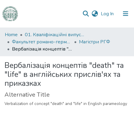
(current)
Log In
Communities
Home
01. Кваліфікаційні випускні роботи здобувачів вищої освіти
&
Факультет романо-германської філології
Магістри РГФ
Collections
Вербалізація концептів "death" та "life" в англійських прислів'ях та приказках
All of DSpace
Вербалізація концептів "death" та
"life" в англійських прислів'ях та
Statistics
приказках
Alternative Title
Verbalization of concept "death" and "life" in English parameology