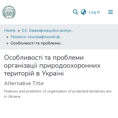
(current)
Log In
Communities
Home
01. Кваліфікаційні випускні роботи здобувачів вищої освіти
&
Геолого-географічний факультет
Collections
Особливості та проблеми організації природоохоронних територій в Україні
All of DSpace
Особливості та проблеми
організації природоохоронних
Statistics
територій в Україні
Alternative Title
Features and problems of organization of protected territories are
in Ukraine