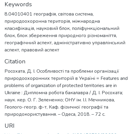
Keywords
8.04010401 географія
,
світова система
,
природоохоронна територія
,
міжнародна
класифікація
,
науковий блок
,
поліфункціональний
блок
,
блок збереження природного різноманіття
,
географічний аспект
,
адміністративно управлінський
аспект
,
правовий аспект
Citation
Росохата, Д. І. Особливості та проблеми організації
природоохоронних територій в Україні = Features and
problems of organization of protected territories are in
Ukraine : Дипломна робота бакалавра / Д. І. Росохата;
наук. кер. О. Г. Зелененко; ОНУ ім. І.І. Мечникова,
Геолого-геогр. ф-т, Каф. фізичної географії та
природокористування. – Одеса, 2018. – 72 с.
URI