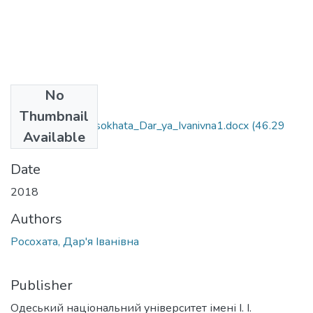
No
Files
Thumbnail
8.04010401_Rosokhata_Dar_ya_Ivanivna1.docx
(46.29
Available
KB)
Date
2018
Authors
Росохата, Дар'я Іванівна
Publisher
Одеський національний університет імені І. І.