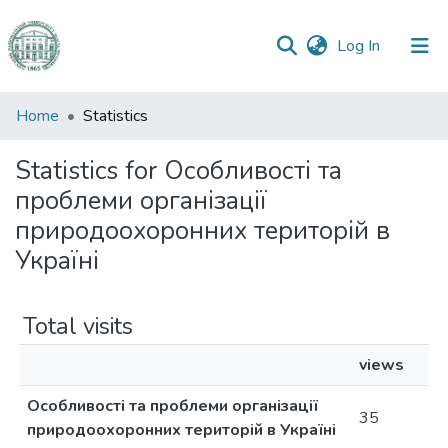
(current)
Log In
Communities
Home
Statistics
&
Collections
Statistics for Особливості та
проблеми організації
All of DSpace
природоохоронних територій в
Україні
Total visits
views
Особливості та проблеми організації
35
природоохоронних територій в Україні