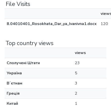
File Visits
view
8.04010401_Rosokhata_Dar_ya_Ivanivna1.docx
120
Top country views
views
Сполучені Штати
23
Україна
5
Вʼєтнам
3
Греція
2
Китай
1