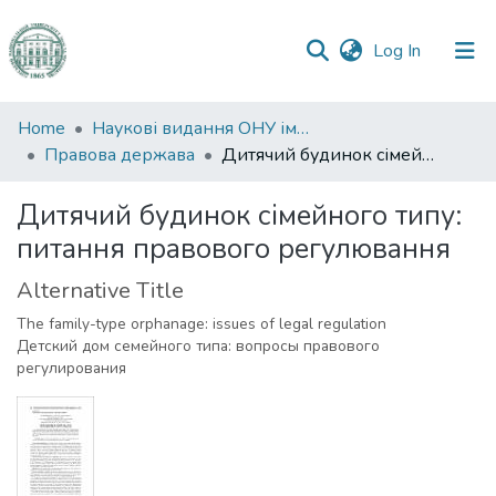
(current)
Log In
Communities
Home
Наукові видання ОНУ імені І. І. Мечникова
&
Правова держава
Дитячий будинок сімейного типу: питання правового регулювання
Collections
Дитячий будинок сімейного типу:
All of DSpace
питання правового регулювання
Statistics
Alternative Title
The family-type orphanage: issues of legal regulation
Детский дом семейного типа: вопросы правового
регулирования