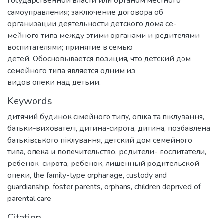
государственной власти или органом местного
самоуправления; заключение договора об
организации деятельности детского дома се-
мейного типа между этими органами и родителями-
воспитателями; принятие в семью
детей. Обосновывается позиция, что детский дом
семейного типа является одним из
видов опеки над детьми.
Keywords
дитячий будинок сімейного типу
,
опіка та піклування
,
батьки-вихователі
,
дитина-сирота
,
дитина, позбавлена
батьківського піклування
,
детский дом семейного
типа
,
опека и попечительство
,
родители- воспитатели
,
ребенок-сирота
,
ребенок, лишенный родительской
опеки
,
the family-type orphanage
,
custody and
guardianship
,
foster parents
,
orphans
,
children deprived of
parental care
Citation