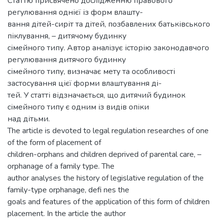
Статтю присвячено дослідженню правового
регулювання однієї із форм влашту-
вання дітей-сиріт та дітей, позбавлених батьківського
піклування, – дитячому будинку
сімейного типу. Автор аналізує історію законодавчого
регулювання дитячого будинку
сімейного типу, визначає мету та особливості
застосування цієї форми влаштування ді-
тей. У статті відзначається, що дитячий будинок
сімейного типу є одним із видів опіки
над дітьми.
The article is devoted to legal regulation researches of one
of the form of placement of
children-orphans and children deprived of parental care, –
orphanage of a family type. The
author analyses the history of legislative regulation of the
family-type orphanage, defi nes the
goals and features of the application of this form of children
placement. In the article the author