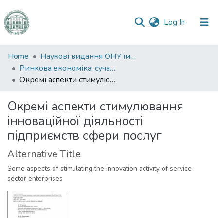
(current)
Log In
Communities
Home
Наукові видання ОНУ імені І. І. Мечникова
&
Ринкова економіка: сучасна теорія і практика управління
Collections
Окремі аспекти стимулювання інноваційної діяльності підприємств сфери послуг
All of DSpace
Окремі аспекти стимулювання
інноваційної діяльності
Statistics
підприємств сфери послуг
Alternative Title
Some aspects of stimulating the innovation activity of service
sector enterprises