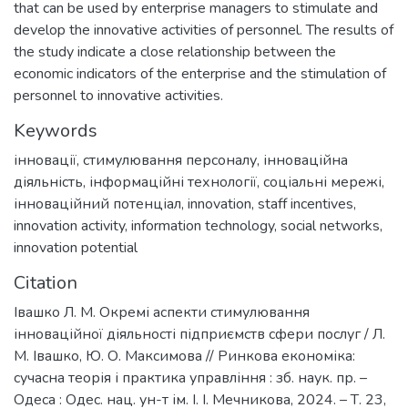
that can be used by enterprise managers to stimulate and
develop the innovative activities of personnel. The results of
the study indicate a close relationship between the
economic indicators of the enterprise and the stimulation of
personnel to innovative activities.
Keywords
інновації
,
стимулювання персоналу
,
інноваційна
діяльність
,
інформаційні технології
,
соціальні мережі
,
інноваційний потенціал
,
innovation
,
staff incentives
,
innovation activity
,
information technology
,
social networks
,
innovation potential
Citation
Івашко Л. М. Окремі аспекти стимулювання
інноваційної діяльності підприємств сфери послуг / Л.
М. Івашко, Ю. О. Максимова // Ринкова економіка:
сучасна теорія і практика управління : зб. наук. пр. –
Одеса : Одес. нац. ун-т ім. І. І. Мечникова, 2024. – Т. 23,