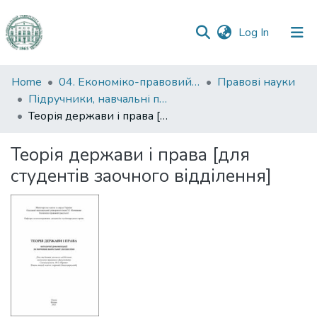
(current)
Log In
Communities
Home
04. Економіко-правовий факультет
Правові науки
&
Підручники, навчальні посібники та інші науково- та навчально-методичні праці ЕПФ (Правові науки)
Collections
Теорія держави і права [для студентів заочного відділення]
All of DSpace
Теорія держави і права [для
студентів заочного відділення]
Statistics