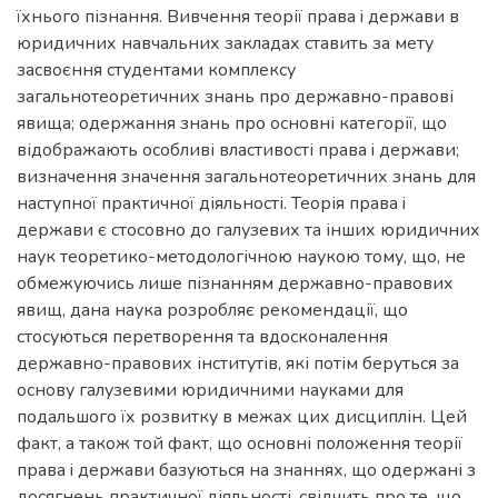
їхнього пізнання. Вивчення теорії права i держави в
юридичних навчальних закладах ставить за мету
засвоєння студентами комплексу
загальнотеоретичних знань про державно-правові
явища; одержання знань про основні категорії, що
відображають особливі властивості права i держави;
визначення значення загальнотеоретичних знань для
наступної практичної діяльності. Теорія права i
держави є стосовно до галузевих та інших юридичних
наук теоретико-методологічною наукою тому, що, не
обмежуючись лише пізнанням державно-правових
явищ, дана наука розробляє рекомендації, що
стосуються перетворення та вдосконалення
державно-правових інститутів, які потім беруться за
основу галузевими юридичними науками для
подальшого їх розвитку в межах цих дисциплін. Цей
факт, а також той факт, що основні положення теорії
права i держави базуються на знаннях, що одержані з
досягнень практичної діяльності, свідчить про те, що