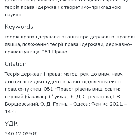
теорія права i держави є теоретико-прикладною
наукою.
Keywords
теорія права і держави
,
знання про державно-правові
явища
,
положення теорії права i держави
,
державно-
правові явища
,
081 Право
Citation
Теорія держави і права : метод. рек. до вивч. навч.
дисципліни для студентів заочн. відділення екон.-
прав. ф-ту cпец. 081 «Право» рівень вищ. освіти:
перший (бакалавр.) / уклад.: Є. Д. Стрельцова, І. В.
Борщевський, О. Д. Гринь. – Одеса : Фенікс, 2021. –
143 с.
УДК
340.12(095.8)