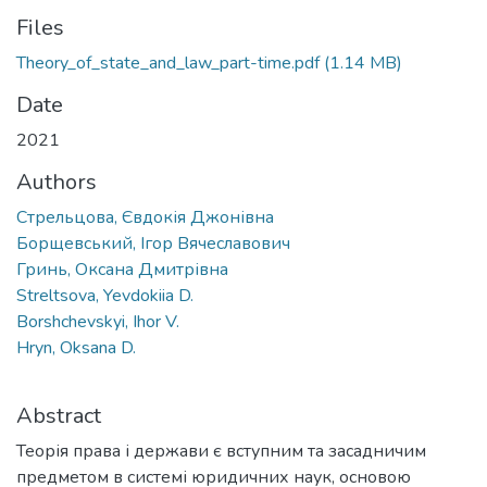
Files
Theory_of_state_and_law_part-time.pdf
(1.14 MB)
Date
2021
Authors
Стрельцова, Євдокія Джонівна
Борщевський, Ігор Вячеславович
Гринь, Оксана Дмитрівна
Streltsova, Yevdokiia D.
Borshchevskyi, Ihor V.
Hryn, Oksana D.
Abstract
Теорія права і держави є вступним та засадничим
предметом в системі юридичних наук, основою