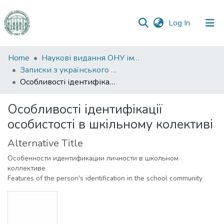
(current)
Log In
Communities
Home
Наукові видання ОНУ імені І. І. Мечникова
&
Записки з українського мовознавства
Collections
Особливості ідентифікації особистості в шкільному колективі
All of DSpace
Особливості ідентифікації
особистості в шкільному колективі
Statistics
Alternative Title
Особенности идентификации личности в школьном
коллективе
Features of the person's identification in the school community