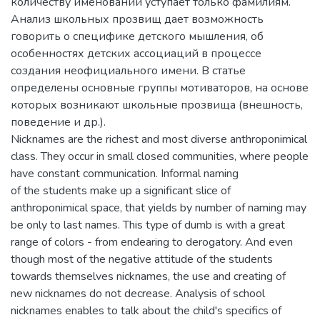
количеству именований уступает только фамилиям.
Анализ школьных прозвищ дает возможность
говорить о специфике детского мышления, об
особенностях детских ассоциаций в процессе
создания неофициального имени. В статье
определены основные группы мотиваторов, на основе
которых возникают школьные прозвища (внешность,
поведение и др.).
Nicknames are the richest and most diverse anthroponimical
class. They occur in small closed communities, where people
have constant communication. Informal naming
of the students make up a significant slice of
anthroponimical space, that yields by number of naming may
be only to last names. This type of dumb is with a great
range of colors - from endearing to derogatory. And even
though most of the negative attitude of the students
towards themselves nicknames, the use and creating of
new nicknames do not decrease. Analysis of school
nicknames enables to talk about the child's specifics of