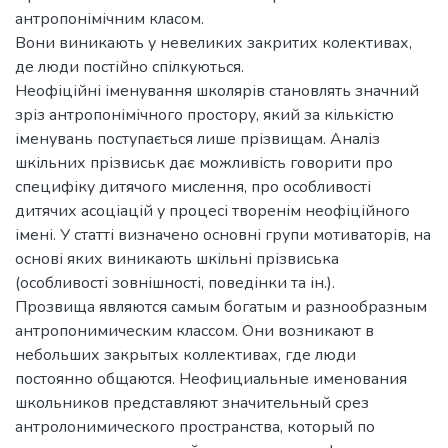
антропонімічним класом.
Вони виникають у невеликих закритих колективах,
де люди постійно спілкуються.
Неофіційні іменування школярів становлять значний
зріз антропонімічного простору, який за кількістю
іменувань поступається лише прізвищам. Аналіз
шкільних прізвиськ дає можливість говорити про
специфіку дитячого мислення, про особливості
дитячих асоціацій у процесі творенім неофіційного
імені. У статті визначено основні групи мотиваторів, на
основі яких виникають шкільні прізвиська
(особливості зовнішності, поведінки та ін.).
Прозвища являются самым богатым и разнообразным
антропонимическим классом. Они возникают в
небольших закрытых коллективах, где люди
постоянно общаются. Неофициальные именования
школьников представляют значительный срез
антролонимического пространства, который по