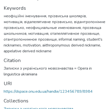
Keywords
неофіційні іменування
,
прізвиська школярів
,
мотивація
,
відапелятивне прізвисько
,
відантропонімне
прізвисько
,
неофициальные именования
,
прозвища
школьников
,
мотивация
,
отапеллятивное прозвище
,
отантропонимное прозвище
,
informal naming
,
student's
nicknames
,
motivation
,
aiithroponymous derived nickname
,
appelative derived nickname
Citation
Записки з українського мовознавства = Opera in
linguistica ukrainiana
URI
https://dspace.onu.edu.ua/handle/123456789/8984
Collections
Записки з українського мовознавства