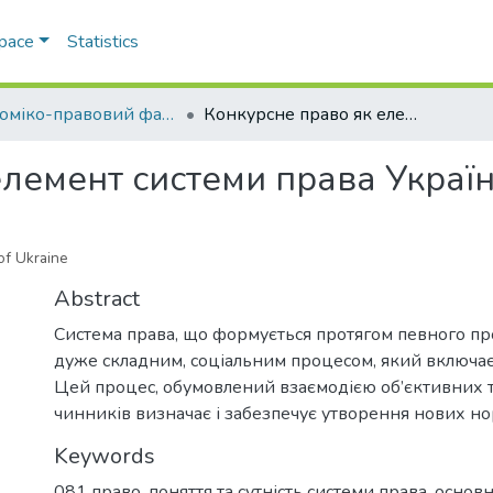
Space
Statistics
Економіко-правовий факультет
Конкурсне право як елемент системи права України
елемент системи права Украї
of Ukraine
Abstract
Система права, що формується протягом певного пр
дуже складним, соціальним процесом, який включає 
Цей процес, обумовлений взаємодією об’єктивних т
чинників визначає і забезпечує утворення нових но
Keywords
081 право
,
поняття та сутність системи права
,
основн