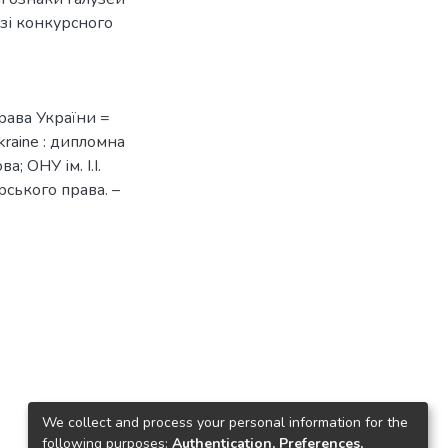
зі конкурсного
рава України =
Ukraine : дипломна
а; ОНУ ім. І.І.
рського права. –
We collect and process your personal information for the
following purposes:
Authentication, Preferences,