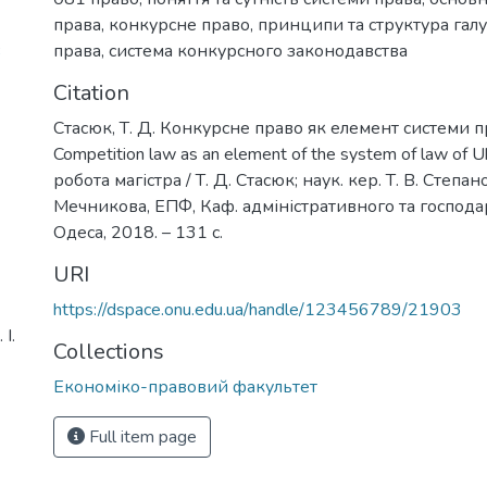
права
,
конкурсне право
,
принципи та структура галу
права
,
система конкурсного законодавства
3
Citation
Стасюк, Т. Д. Конкурсне право як елемент системи п
Competition law as an element of the system of law of 
робота магістра / Т. Д. Стасюк; наук. кер. Т. В. Степанов
Мечникова, ЕПФ, Каф. адміністративного та господа
Одеса, 2018. – 131 с.
URI
https://dspace.onu.edu.ua/handle/123456789/21903
І.
Collections
Економіко-правовий факультет
Full item page