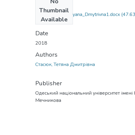
No
Files
Thumbnail
081_Stasyuk_Tetyana_Dmytrivna1.docx
(47.6
Available
KB)
Date
2018
Authors
Стасюк, Тетяна Дмитрівна
Publisher
Одеський національний університет імені І. 
Мечникова