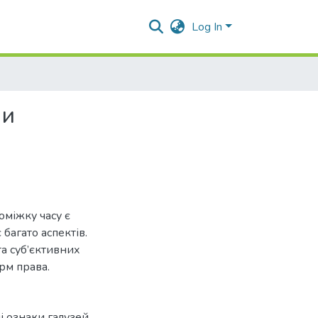
Log In
ни
оміжку часу є
багато аспектів.
а суб’єктивних
рм права.
і ознаки галузей