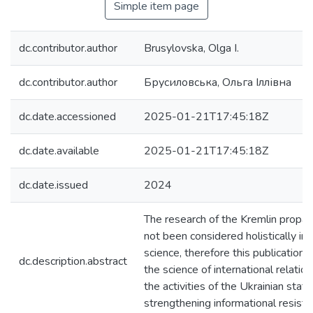
Simple item page
dc.contributor.author
Brusylovska, Olga I.
dc.contributor.author
Брусиловська, Ольга Іллівна
dc.date.accessioned
2025-01-21T17:45:18Z
dc.date.available
2025-01-21T17:45:18Z
dc.date.issued
2024
The research of the Kremlin propa
not been considered holistically in 
science, therefore this publication i
dc.description.abstract
the science of international relation
the activities of the Ukrainian state
strengthening informational resist