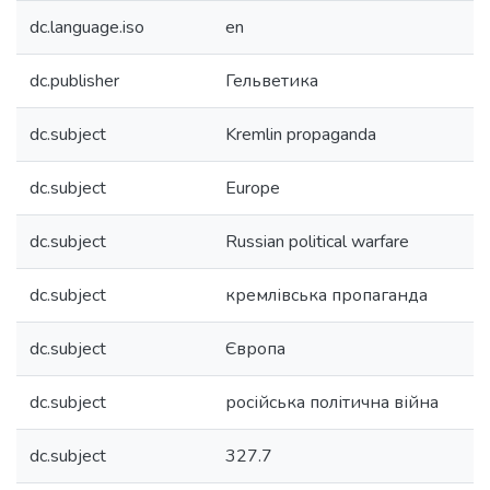
dc.language.iso
en
dc.publisher
Гельветика
dc.subject
Kremlin propaganda
dc.subject
Europe
dc.subject
Russian political warfare
dc.subject
кремлівська пропаганда
dc.subject
Європа
dc.subject
російська політична війна
dc.subject
327.7