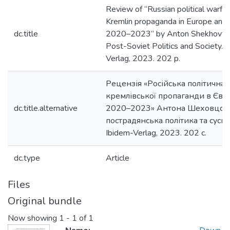
Review of “Russian political warfa
Kremlin propaganda in Europe and 
dc.title
2020–2023” by Anton Shekhovtso
Post-Soviet Politics and Society. S
Verlag, 2023. 202 p.
Рецензія «Російська політична 
кремлівської пропаганди в Європ
dc.title.alternative
2020–2023» Антона Шеховцова 
пострадянська політика та суспіл
Іbidem-Verlag, 2023. 202 с.
dc.type
Article
Files
Original bundle
Now showing
1 - 1 of 1