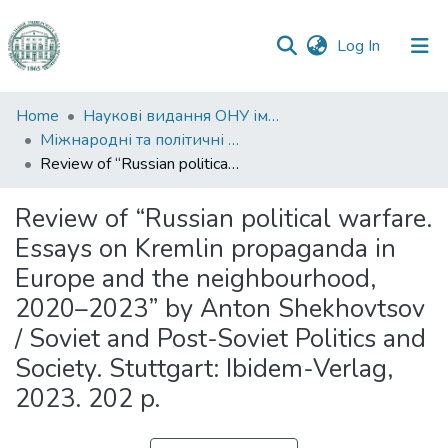
(current)
Log In
Communities
Home
Наукові видання ОНУ імені І. І. Мечникова
&
Міжнародні та політичні дослідження
Collections
Review of “Russian political warfare. Essays on Kremlin propaganda in Europe and the neighbourhood, 2020–2023” by Anton Shekhovtsov / Soviet and Post-Soviet Politics and Society. Stuttgart: Ibidem-Verlag, 2023. 202 p.
All of DSpace
Review of “Russian political warfare.
Essays on Kremlin propaganda in
Statistics
Europe and the neighbourhood,
2020–2023” by Anton Shekhovtsov
/ Soviet and Post-Soviet Politics and
Society. Stuttgart: Ibidem-Verlag,
2023. 202 p.