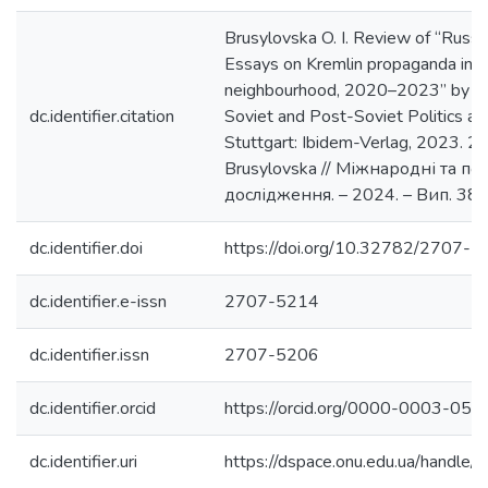
Brusylovska O. I. Review of “Russia
Essays on Kremlin propaganda in 
neighbourhood, 2020–2023” by A
dc.identifier.citation
Soviet and Post-Soviet Politics an
Stuttgart: Ibidem-Verlag, 2023. 202 
Brusylovska // Міжнародні та пол
дослідження. – 2024. – Вип. 38. 
dc.identifier.doi
https://doi.org/10.32782/2707-
dc.identifier.e-issn
2707-5214
dc.identifier.issn
2707-5206
dc.identifier.orcid
https://orcid.org/0000-0003-05
dc.identifier.uri
https://dspace.onu.edu.ua/hand