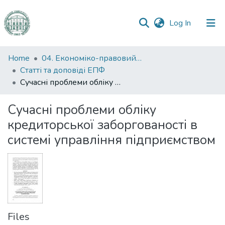
(current)
Log In
Communities
Home
04. Економіко-правовий факультет
&
Статті та доповіді ЕПФ
Collections
Сучасні проблеми обліку кредиторської заборгованості в системі управління підприємством
All of DSpace
Сучасні проблеми обліку
кредиторської заборгованості в
Statistics
системі управління підприємством
Files